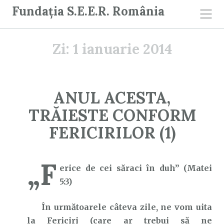
S
Fundația S.E.E.R. România
a
men
r
prin
Zi:
1 ianuarie 2014
i
l
a
c
ANUL ACESTA,
o
TRĂIESTE CONFORM
n
ț
FERICIRILOR (1)
i
n
„F
u
erice de cei săraci în duh” (Matei
t
5:3)
În următoarele câteva zile, ne vom uita
la Fericiri (care ar trebui să ne