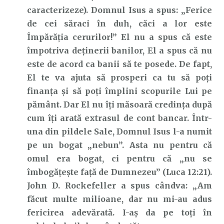
caracterizeze). Domnul Isus a spus: „Ferice
de cei săraci în duh, căci a lor este
Împărăţia cerurilor!” El nu a spus că este
împotriva deținerii banilor, El a spus că nu
este de acord ca banii să te posede. De fapt,
El te va ajuta să prosperi ca tu să poți
finanța și să poți împlini scopurile Lui pe
pământ. Dar El nu îți măsoară credința după
cum îți arată extrasul de cont bancar. Într-
una din pildele Sale, Domnul Isus l-a numit
pe un bogat „nebun”. Asta nu pentru că
omul era bogat, ci pentru că „nu se
îmbogăţeşte faţă de Dumnezeu” (Luca 12:21).
John D. Rockefeller a spus cândva: „Am
făcut multe milioane, dar nu mi-au adus
fericirea adevărată. I-aș da pe toți în