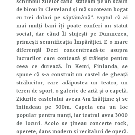
schimbul zilelor când stăteam pe un scaun
de birou în Cleveland și mă socoteam bogat
cu trei dolari pe săptămână”. Faptul că ai
mai mulți bani îți poate conferi un statut
social, dar când Îl slujești pe Dumnezeu,
primești semnificația Împărăției. E o mare
diferență! Deci concentrează-te asupra
lucrurilor care contează și trăiește pentru
ceea ce durează. În Kemi, Finlanda, se
spune că s-a construit un castel de gheață
strălucitor, care adăpostea un teatru, un
teren de sport, o galerie de artă și o capelă.
Zidurile castelului aveau 4m înălțime și se
întindeau pe 500m. Capela era un loc
popular pentru nunți, iar teatrul avea 3000
de locuri. Acolo se țineau concerte rock,
operete, dans modern și recitaluri de operă.