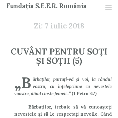
S
Fundația S.E.E.R. România
a
men
r
prin
Zi:
7 iulie 2018
i
l
a
c
CUVÂNT PENTRU SOȚI
o
ȘI SOȚII (5)
n
ț
i
„B
ărbaţilor, purtaţi-vă şi voi, la rândul
n
vostru, cu înţelepciune cu nevestele
u
voastre, dând cinste femeii…”
(1 Petru 3:7)
t
Bărbaților, trebuie să vă cunoașteți
nevestele și să le respectați nevoile. Când