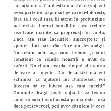
cu soția mea.” Când ești un astfel de soț, vei
avea parte de răspunsul pe care ți-l dorești,
fără să-l ceri! Însă fii atent; în profunzime
pot exista lucruri sensibile care trebuie
rezolvate înainte să progresați în cuplu.
Dacă așa stau lucrurile, smerește-te și
spune: „Îmi pare rău că te-am dezamăgit.
Nu te-am iubit așa cum trebuie și sunt
conștient că relația noastră a avut de
suferit. Nu ți-am acordat timpul și atenția
de care ai nevoie. Dar de astăzi mă voi
schimba. Cu ajutorul lui Dumnezeu, voi
încerca să te iubesc așa cum meriți.”
Domnule dragă, poate soția ta va leșina
când va auzi lucrul acesta prima dată, însă
dacă perseverezi, poți avea căsnicia la care