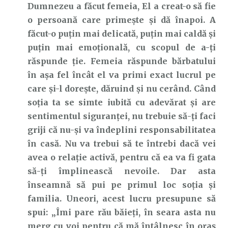
Dumnezeu a făcut femeia, El a creat-o să fie
o persoană care primește și dă înapoi. A
făcut-o puțin mai delicată, puțin mai caldă și
puțin mai emoțională, cu scopul de a-ți
răspunde ție. Femeia răspunde bărbatului
în așa fel încât el va primi exact lucrul pe
care și-l dorește, dăruind și nu cerând. Când
soția ta se simte iubită cu adevărat și are
sentimentul siguranței, nu trebuie să-ți faci
griji că nu-și va îndeplini responsabilitatea
în casă. Nu va trebui să te întrebi dacă vei
avea o relație activă, pentru că ea va fi gata
să-ți împlinească nevoile. Dar asta
înseamnă să pui pe primul loc soția și
familia. Uneori, acest lucru presupune să
spui: „Îmi pare rău băieți, în seara asta nu
merg cu voi pentru că mă întâlnesc în oraș