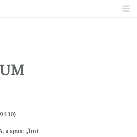
men
prin
MUM
9:130)
 a spus: „Îmi