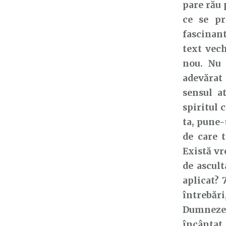
pare rău 
ce se pr
fascinant
text vech
nou. Nu 
adevărat
sensul a
spiritul 
ta, pune-
de care 
Există vr
de ascult
aplicat? 
întrebări
Dumnezeu 
încântat 