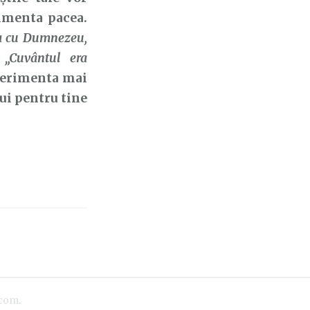
rimenta pacea.
ra cu Dumnezeu,
a
„Cuvântul era
xperimenta mai
ui pentru tine
.com
.