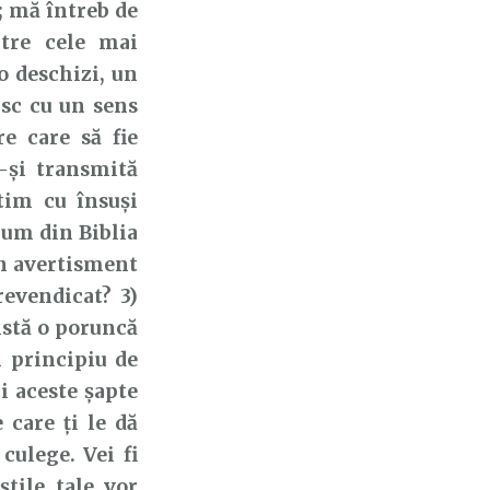
; mă întreb de
ntre cele mai
o deschizi, un
usc cu un sens
re care să fie
ă-și transmită
tim cu însuși
mum din Biblia
 un avertisment
revendicat? 3)
istă o poruncă
n principiu de
i aceste șapte
 care ți le dă
culege. Vei fi
știle tale vor