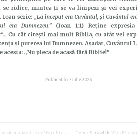
 se ridice, mintea ți se va limpezi și vei expe
 Ioan scrie:
„La început era Cuvântul, și Cuvântul e
tul era Dumnezeu.”
(Ioan 1:1) Reține expresi
”.
.. Cu cât citești mai mult Biblia, cu atât vei e
ența și puterea lui Dumnezeu. Așadar, Cuvântul L
e acesta: „Nu pleca de acasă fără Biblie!”
Publicat în
7 iulie 2024
pulsat cu mândrie de WordPress
~
Tema: Scrawl de
WordPress