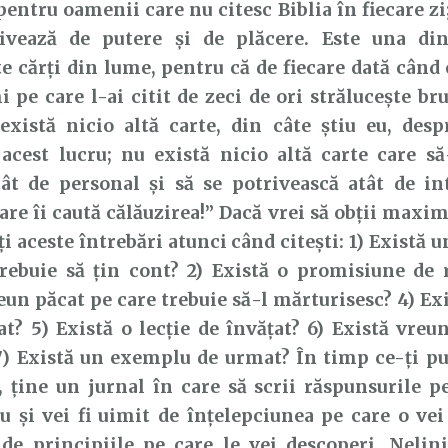
pentru oamenii care nu citesc Biblia în fiecare zi
ivează de putere și de plăcere. Este una di
e cărți din lume, pentru că de fiecare dată când 
i pe care l-ai citit de zeci de ori strălucește br
există nicio altă carte, din câte știu eu, desp
 acest lucru; nu există nicio altă carte care s
tât de personal și să se potrivească atât de in
care îi caută călăuzirea!” Dacă vrei să obții maxi
ți aceste întrebări atunci când citești: 1) Există
trebuie să țin cont? 2) Există o promisiune de 
eun păcat pe care trebuie să-l mărturisesc? 4) Ex
at? 5) Există o lecție de învățat? 6) Există vreu
7) Există un exemplu de urmat? În timp ce-ți pu
, ține un jurnal în care să scrii răspunsurile pe
și vei fi uimit de înțelepciunea pe care o vei 
de principiile pe care le vei descoperi. Nelini