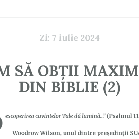
Zi:
7 iulie 2024
M SĂ OBȚII MAXI
DIN BIBLIE (2)
D
escoperirea cuvintelor Tale dă lumină…”
(Psalmul 11
Woodrow Wilson, unul dintre președinții SUA,