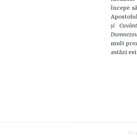
începe să
Apostolul
și Cuvân
Dumnezeu
mult prez
astăzi est
Pro