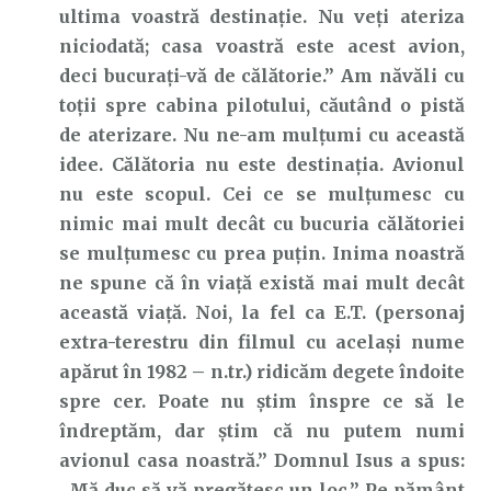
ultima voastră destinație. Nu veți ateriza
niciodată; casa voastră este acest avion,
deci bucurați-vă de călătorie.” Am năvăli cu
toții spre cabina pilotului, căutând o pistă
de aterizare. Nu ne-am mulțumi cu această
idee. Călătoria nu este destinația. Avionul
nu este scopul. Cei ce se mulțumesc cu
nimic mai mult decât cu bucuria călătoriei
se mulțumesc cu prea puțin. Inima noastră
ne spune că în viață există mai mult decât
această viață. Noi, la fel ca E.T. (personaj
extra-terestru din filmul cu același nume
apărut în 1982 – n.tr.) ridicăm degete îndoite
spre cer. Poate nu știm înspre ce să le
îndreptăm, dar știm că nu putem numi
avionul casa noastră.” Domnul Isus a spus:
„Mă duc să vă pregătesc un loc.” Pe pământ