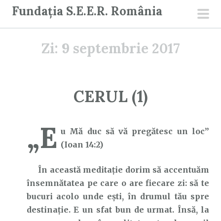
S
Fundația S.E.E.R. România
a
men
r
prin
Zi:
9 septembrie 2017
i
l
a
c
CERUL (1)
o
n
„E
ț
u Mă duc să vă pregătesc un loc”
i
(Ioan 14:2)
n
u
În această meditație dorim să accentuăm
t
însemnătatea pe care o are fiecare zi: să te
bucuri acolo unde ești, în drumul tău spre
destinație. E un sfat bun de urmat. Însă, la