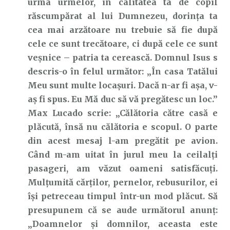
urma urmelor, în calitatea ta de copil
răscumpărat al lui Dumnezeu, dorința ta
cea mai arzătoare nu trebuie să fie după
cele ce sunt trecătoare, ci după cele ce sunt
veșnice – patria ta cerească. Domnul Isus s
descris-o în felul următor: „În casa Tatălui
Meu sunt multe locaşuri. Dacă n-ar fi aşa, v-
aş fi spus. Eu Mă duc să vă pregătesc un loc.”
Max Lucado scrie: „Călătoria către casă e
plăcută, însă nu călătoria e scopul. O parte
din acest mesaj l-am pregătit pe avion.
Când m-am uitat în jurul meu la ceilalți
pasageri, am văzut oameni satisfăcuți.
Mulțumită cărților, pernelor, rebusurilor, ei
își petreceau timpul într-un mod plăcut. Să
presupunem că se aude următorul anunț:
„Doamnelor și domnilor, aceasta este