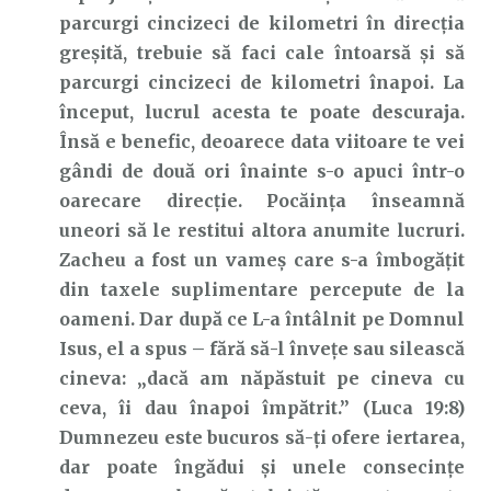
parcurgi cincizeci de kilometri în direcția
greșită, trebuie să faci cale întoarsă și să
parcurgi cincizeci de kilometri înapoi. La
început, lucrul acesta te poate descuraja.
Însă e benefic, deoarece data viitoare te vei
gândi de două ori înainte s-o apuci într-o
oarecare direcție. Pocăința înseamnă
uneori să le restitui altora anumite lucruri.
Zacheu a fost un vameș care s-a îmbogățit
din taxele suplimentare percepute de la
oameni. Dar după ce L-a întâlnit pe Domnul
Isus, el a spus – fără să-l învețe sau silească
cineva: „dacă am năpăstuit pe cineva cu
ceva, îi dau înapoi împătrit.” (Luca 19:8)
Dumnezeu este bucuros să-ți ofere iertarea,
dar poate îngădui și unele consecințe