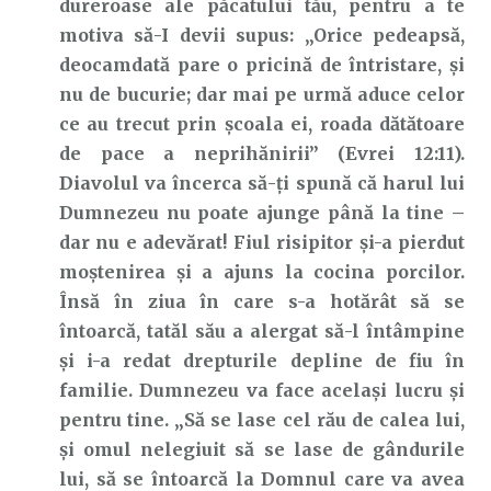
dureroase ale păcatului tău, pentru a te
motiva să-I devii supus: „Orice pedeapsă,
deocamdată pare o pricină de întristare, şi
nu de bucurie; dar mai pe urmă aduce celor
ce au trecut prin şcoala ei, roada dătătoare
de pace a neprihănirii” (Evrei 12:11).
Diavolul va încerca să-ți spună că harul lui
Dumnezeu nu poate ajunge până la tine –
dar nu e adevărat! Fiul risipitor și-a pierdut
moștenirea și a ajuns la cocina porcilor.
Însă în ziua în care s-a hotărât să se
întoarcă, tatăl său a alergat să-l întâmpine
și i-a redat drepturile depline de fiu în
familie. Dumnezeu va face același lucru și
pentru tine. „Să se lase cel rău de calea lui,
şi omul nelegiuit să se lase de gândurile
lui, să se întoarcă la Domnul care va avea