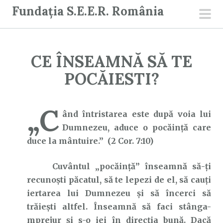
S
Fundația S.E.E.R. România
a
men
r
prin
i
CE ÎNSEAMNĂ SĂ TE
l
a
POCĂIESTI?
c
o
„C
n
ând întristarea este după voia lui
ț
Dumnezeu, aduce o pocăinţă care
i
duce la mântuire.” (2 Cor. 7:10)
n
Cuvântul „pocăință” înseamnă să-ți
u
recunoști păcatul, să te lepezi de el, să cauți
t
iertarea lui Dumnezeu și să încerci să
trăiești altfel. Înseamnă să faci stânga-
mprejur și s-o iei în direcția bună. Dacă