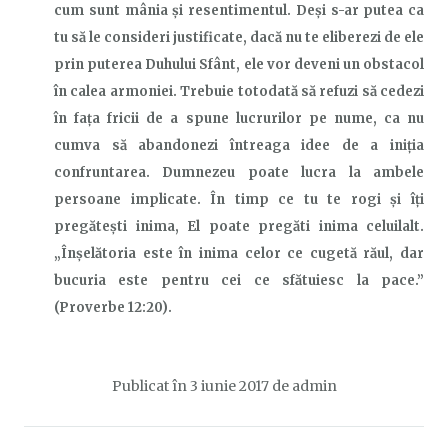
cum sunt mânia și resentimentul. Deși s-ar putea ca
tu să le consideri justificate, dacă nu te eliberezi de ele
prin puterea Duhului Sfânt, ele vor deveni un obstacol
în calea armoniei. Trebuie totodată să refuzi să cedezi
în fața fricii de a spune lucrurilor pe nume, ca nu
cumva să abandonezi întreaga idee de a iniția
confruntarea. Dumnezeu poate lucra la ambele
persoane implicate. În timp ce tu te rogi și îți
pregătești inima, El poate pregăti inima celuilalt.
„Înşelătoria este în inima celor ce cugetă răul, dar
bucuria este pentru cei ce sfătuiesc la pace.”
(Proverbe 12:20).
Publicat în
3 iunie 2017
de
admin