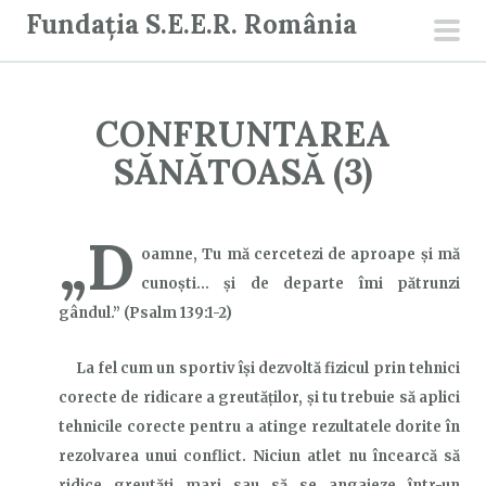
S
Fundația S.E.E.R. România
a
men
r
prin
i
CONFRUNTAREA
l
a
SĂNĂTOASĂ (3)
c
o
„D
n
oamne, Tu mă cercetezi de aproape şi mă
ț
cunoşti… şi de departe îmi pătrunzi
i
gândul.”
(Psalm 139:1-2)
n
u
La fel cum un sportiv își dezvoltă fizicul prin tehnici
t
corecte de ridicare a greutăților, și tu trebuie să aplici
tehnicile corecte pentru a atinge rezultatele dorite în
rezolvarea unui conflict. Niciun atlet nu încearcă să
ridice greutăți mari sau să se angajeze într-un