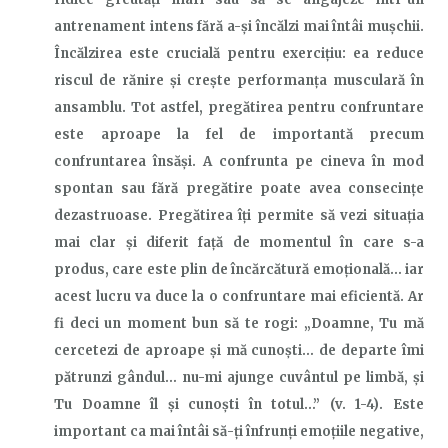
antrenament intens fără a-și încălzi mai întâi mușchii.
Încălzirea este crucială pentru exercițiu:
ea
reduce
riscul de rănire și crește performanța musculară în
ansamblu. Tot astfel, pregătirea pentru confruntare
este aproape la fel de importantă precum
confruntarea însăși. A confrunta pe cineva în mod
spontan sau fără pregătire poate avea consecințe
dezastruoase. Pregătirea îți permite să vezi situația
mai clar și diferit față de momentul
în care s-a
produs
, care este plin de încărcătură emoțională… iar
acest lucru va duce la o
confrunta
re mai eficientă. Ar
fi
deci
un moment bun să te rogi: „Doamne, Tu mă
cercetezi de aproape şi mă cunoşti… de departe îmi
pătrunzi gândul… nu-mi ajunge cuvântul pe limbă, şi
Tu Doamne îl şi cunoşti în totul…” (v. 1-4). Este
important ca mai întâi să-ți înfrunți emoțiile negative,