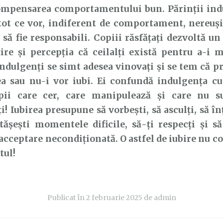
ompensarea comportamentului bun. Părinții indu
tot ce vor, indiferent de comportament, nereuși
să fie responsabili. Copiii răsfățați dezvoltă u
ire și percepția că ceilalți există pentru a-i 
indulgenți se simt adesea vinovați și se tem că pr
ea sau nu-i vor iubi. Ei confundă indulgența cu
pii care cer, care manipulează și care nu s
i! Iubirea presupune să vorbești, să asculți, să înț
ășești momentele dificile, să-ți respecți și să
 acceptare necondiționată. O astfel de iubire nu c
tul!
Publicat în
2 februarie 2025
de
admin