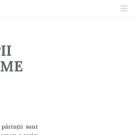
men
prin
II
UME
părinții sunt