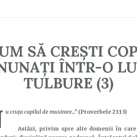
UM SĂ CREȘTI COP
NUNAȚI ÎNTR-O L
TULBURE (3)
N
u
cruţa
copilul
de mustrare…”
(Proverbele 23:13)
Astăzi, privim spre alte domenii în care 