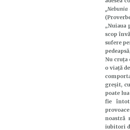
adesea co
„Nebunia
(Proverbe
„Nuiaua p
scop învă
sufere pe
pedeapsă,
Nu cruţa 
o viață d
comporta
greșit, c
poate lua
fie înto
provoace
noastră 
iubitori 