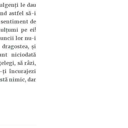
lgenți le dau
nd astfel să-i
n sentiment de
mulțumi pe ei!
uncii lor nu-i
 dragostea, și
unt niciodată
elegi, să râzi,
-ți încurajezi
ostă nimic, dar