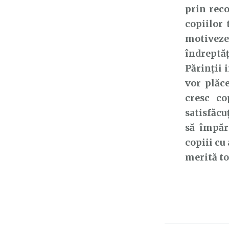
prin rec
copiilor 
motiveze 
îndreptăț
Părinții 
vor plăc
cresc co
satisfăcuț
să împărt
copiii cu
merită to