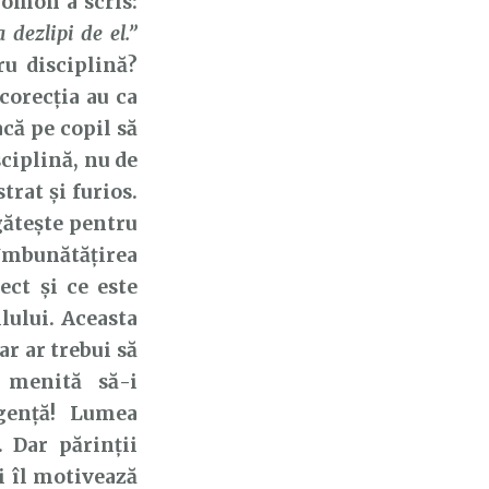
lomon a scris:
 dezlipi de el.”
ru disciplină?
corecția au ca
că pe copil să
ciplină, nu de
rat și furios.
gătește pentru
 îmbunătățirea
ect și ce este
ilului. Aceasta
ar ar trebui să
ă menită să-i
lgență! Lumea
 Dar părinții
și îl motivează