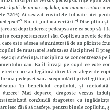
nfuzi: disciplină versus pedeapsă. Înțeleptul So
este
lipită de inima copilului, dar nuiaua certării o va
le 22:15) Ai sesizat cuvintele folosite aici pent
edepsei”? Nu, ci „nuiaua certării”! Disciplina și 
țarea și deprinderea; pedeapsa are ca scop să-l fa
ntru comportamentul său. Copiii au nevoie de dis
 care este adesea administrată de un părinte frust
copilul de mustrare! Refuzarea disciplinei îl pre
e eșec și suferință. Disciplina se concentrează pe
mentului său. Ea îl învață pe copil ce este cor
u efecte care au legătură directă cu alegerile cop
 forma pedepsei sau a suspendării privilegiilor, d
tdeauna în beneficiul copilului, și niciodat
 durere! Mai departe, dragoste versus indu
materialistă confundă dragostea cu îngăduința.
dăruiesc fără să răsfețe, pentru binele copilului, 