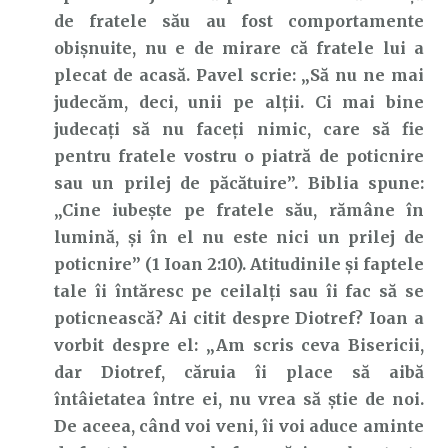
de fratele său au fost comportamente
obișnuite, nu e de mirare că fratele lui a
plecat de acasă. Pavel scrie: „Să nu ne mai
judecăm, deci, unii pe alții. Ci mai bine
judecați să nu faceți nimic, care să fie
pentru fratele vostru o piatră de poticnire
sau un prilej de păcătuire”. Biblia spune:
„Cine iubește pe fratele său, rămâne în
lumină, și în el nu este nici un prilej de
poticnire” (1 Ioan 2:10). Atitudinile și faptele
tale îi întăresc pe ceilalți sau îi fac să se
poticnească? Ai citit despre Diotref? Ioan a
vorbit despre el: „Am scris ceva Bisericii,
dar Diotref, căruia îi place să aibă
întâietatea între ei, nu vrea să știe de noi.
De aceea, când voi veni, îi voi aduce aminte