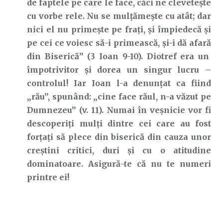
de faptele pe care le face, căci ne clevetește
cu vorbe rele. Nu se mulțămește cu atât; dar
nici el nu primește pe frați, și împiedecă și
pe cei ce voiesc să-i primească, și-i dă afară
din Biserică” (3 Ioan 9-10). Diotref era un
împotrivitor și dorea un singur lucru –
controlul! Iar Ioan l-a denunțat ca fiind
„rău”, spunând: „cine face răul, n-a văzut pe
Dumnezeu” (v. 11). Numai în veșnicie vor fi
descoperiți mulți dintre cei care au fost
forțați să plece din biserică din cauza unor
creștini critici, duri și cu o atitudine
dominatoare. Asigură-te că nu te numeri
printre ei!