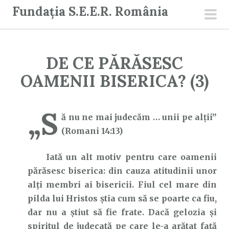
S
Fundația S.E.E.R. România
a
men
r
prin
i
DE CE PĂRĂSESC
l
a
OAMENII BISERICA? (3)
c
o
„S
n
ă nu ne mai judecăm … unii pe alții”
ț
(Romani 14:13)
i
Iată un alt motiv pentru care oamenii
n
părăsesc biserica: din cauza atitudinii unor
u
alți membri ai bisericii. Fiul cel mare din
t
pilda lui Hristos știa cum să se poarte ca fiu,
dar nu a știut să fie frate. Dacă gelozia și
spiritul de judecată pe care le-a arătat față