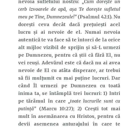
nevoia sufletului nostru:
„Cum doreşte un
cerb izvoarele de apă, aşa Te doreşte sufletul
meu pe Tine, Dumnezeule!”
(Psalmul 42:1). Nu
dorești ceva decât dacă prețuiești acel
lucru și ai nevoie de el. Numai nevoia
autentică te va face să te întorci de la orice
alt mijloc vizibil de sprijin și să-L urmezi
pe Dumnezeu, pentru că știi că fără El, nu
vei reuși. Adevărul este că dacă nu ai avea
nevoie de El cu atâta disperare, ar trebui
să fii mulțumit cu mai puține lucruri. Dar
când Îl urmezi pe Dumnezeu cu toată
inima ta, se întâmplă trei lucruri: 1) Intri
pe tărâmul în care
„toate lucrurile sunt cu
putință”
(Marcu 10:27); 2) Crești tot mai
mult în asemănarea cu Hristos, pentru că
devii asemenea anturajului în care te