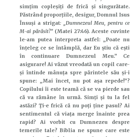
simțim copleșiți de frică și singurătate.
Păstrând proporțiile, desigur, Domnul Isus
Însuși a strigat
: „Dumnezeul Meu, pentru ce
M-ai părăsit?”
(Matei 27:46). Aceste cuvinte
le-am putea interpreta astfel: „Poate nu
înțeleg ce se întâmplă, dar Eu știu că ești
în continuare Dumnezeul Meu.” Ce
asigurare! Ai văzut vreodată un copil care-
și întinde mânuța spre părintele său și-i
spune: „Mai încet, nu pot așa repede!”?
Copilului îi este teamă că se va pierde sau
că va rămâne în urmă. Simți și tu la fel
astăzi? Ți-e frică că nu poți ține pasul? Ai
sentimentul că viața merge înainte prea
rapid? Ai vorbit cu Dumnezeu despre
temerile tale? Biblia ne spune care este