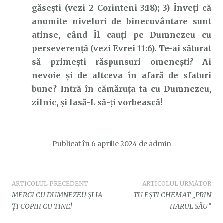
găsești (vezi 2 Corinteni 3:18); 3) Înveți că
anumite niveluri de binecuvântare sunt
atinse, când Îl cauți pe Dumnezeu cu
perseverență (vezi Evrei 11:6). Te-ai săturat
să primești răspunsuri omenești? Ai
nevoie și de altceva în afară de sfaturi
bune? Intră în cămăruța ta cu Dumnezeu,
zilnic, și lasă-L să-ți vorbească!
Publicat în
6 aprilie 2024
de
admin
Navigare
ARTICOLUL PRECEDENT
ARTICOLUL URMĂTOR
MERGI CU DUMNEZEU ȘI IA-
TU EȘTI CHEMAT „PRIN
în
ȚI COPIII CU TINE!
HARUL SĂU”