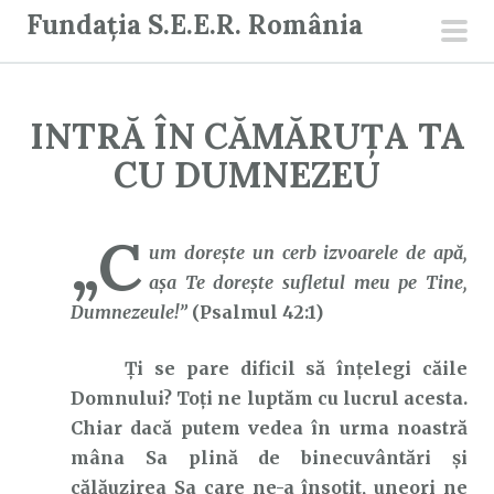
S
Fundația S.E.E.R. România
a
men
r
prin
i
INTRĂ ÎN CĂMĂRUȚA TA
l
a
CU DUMNEZEU
c
o
„C
n
um doreşte un cerb izvoarele de apă,
ț
aşa Te doreşte sufletul meu pe Tine,
i
Dumnezeule!”
(Psalmul 42:1)
n
Ți se pare dificil să înțelegi căile
u
Domnului? Toți ne luptăm cu lucrul acesta.
t
Chiar dacă putem vedea în urma noastră
mâna Sa plină de binecuvântări și
călăuzirea Sa care ne-a însoțit, uneori ne