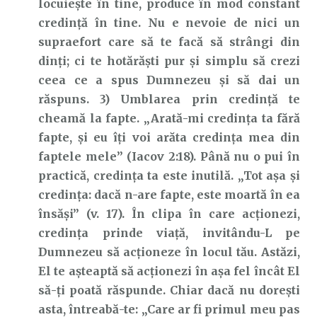
locuiește în tine, produce în mod constant
credință în tine. Nu e nevoie de nici un
supraefort care să te facă să strângi din
dinți; ci te hotărăști pur și simplu să crezi
ceea ce a spus Dumnezeu și să dai un
răspuns. 3) Umblarea prin credință te
cheamă la fapte. „Arată-mi credința ta fără
fapte, și eu îți voi arăta credința mea din
faptele mele” (Iacov 2:18). Până nu o pui în
practică, credința ta este inutilă. „Tot așa și
credința: dacă n-are fapte, este moartă în ea
însăși” (v. 17). În clipa în care acționezi,
credința prinde viață, invitându-L pe
Dumnezeu să acționeze în locul tău. Astăzi,
El te așteaptă să acționezi în așa fel încât El
să-ți poată răspunde. Chiar dacă nu dorești
asta, întreabă-te: „Care ar fi primul meu pas