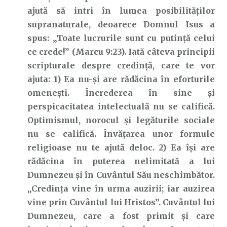
ajută să intri în lumea posibilităților
supranaturale, deoarece Domnul Isus a
spus: „Toate lucrurile sunt cu putință celui
ce crede!” (Marcu 9:23). Iată câteva principii
scripturale despre credință, care te vor
ajuta: 1) Ea nu-și are rădăcina în eforturile
omenești. Încrederea în sine și
perspicacitatea intelectuală nu se califică.
Optimismul, norocul și legăturile sociale
nu se califică. Învățarea unor formule
religioase nu te ajută deloc. 2) Ea își are
rădăcina în puterea nelimitată a lui
Dumnezeu și în Cuvântul Său neschimbător.
„Credința vine în urma auzirii; iar auzirea
vine prin Cuvântul lui Hristos”. Cuvântul lui
Dumnezeu, care a fost primit și care