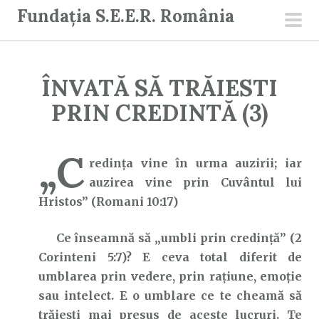
S
Fundația S.E.E.R. România
a
men
r
prin
i
ÎNVATĂ SĂ TRĂIESTI
l
a
PRIN CREDINTĂ (3)
c
o
„C
n
redința vine în urma auzirii; iar
ț
auzirea vine prin Cuvântul lui
i
Hristos” (Romani 10:17)
n
Ce înseamnă să „umbli prin credință” (2
u
Corinteni 5:7)? E ceva total diferit de
t
umblarea prin vedere, prin rațiune, emoție
sau intelect. E o umblare ce te cheamă să
trăiești mai presus de aceste lucruri. Te