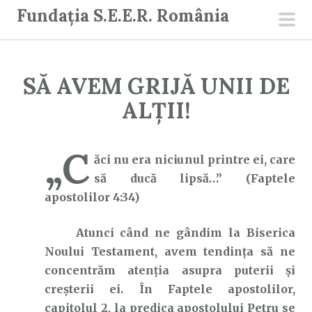
S
Fundația S.E.E.R. România
a
men
r
prin
i
SĂ AVEM GRIJĂ UNII DE
l
a
ALȚII!
c
o
„C
n
ăci nu era niciunul printre ei, care
ț
să ducă lipsă…” (Faptele
i
apostolilor 4:34)
n
Atunci când ne gândim la Biserica
u
Noului Testament, avem tendința să ne
t
concentrăm atenția asupra puterii și
creșterii ei. În Faptele apostolilor,
capitolul 2, la predica apostolului Petru se