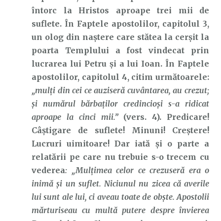
întorc la Hristos aproape trei mii de
suflete. În Faptele apostolilor, capitolul 3,
un olog din naștere care stătea la cerșit la
poarta Templului a fost vindecat prin
lucrarea lui Petru și a lui Ioan. În Faptele
apostolilor, capitolul 4, citim următoarele:
„mulţi din cei ce auziseră cuvântarea, au crezut;
şi numărul bărbaţilor credincioşi s-a ridicat
aproape la cinci mii.”
(vers. 4). Predicare!
Câștigare de suflete! Minuni! Creștere!
Lucruri uimitoare! Dar iată și o parte a
relatării pe care nu trebuie s-o trecem cu
vederea
: „Mulţimea celor ce crezuseră era o
inimă şi un suflet. Niciunul nu zicea că averile
lui sunt ale lui, ci aveau toate de obşte. Apostolii
mărturiseau cu multă putere despre învierea