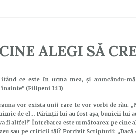
 CINE ALEGI SĂ CRE
itând ce este în urma mea, şi aruncându-mă
înainte” (Filipeni 3:13)
na vor exista unii care te vor vorbi de rău. „N
imic de el… Părinții lui au fost așa, bunicii lui au 
va fi altfel!” Întrebarea este următoarea: pe cine a
u sau pe criticii tăi? Potrivit Scripturii: „Dacă 