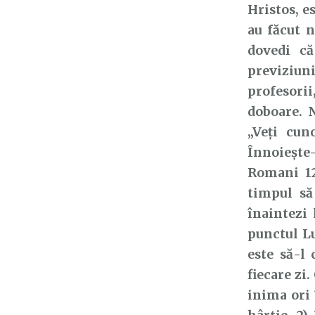
Hristos, es
au făcut n
dovedi că
previziun
profesorii
doboare. 
„Veţi cun
Înnoiește-
Romani 12:
timpul să
înaintezi
punctul Lu
este să-l 
fiecare zi
inima ori 