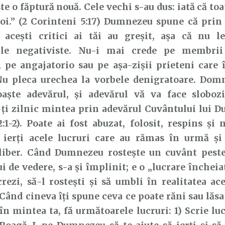
te o făptură nouă. Cele vechi s-au dus: iată că toa
oi.” (2 Corinteni 5:17) Dumnezeu spune că prin
 acești critici ai tăi au greșit, așa că nu l
ile negativiste. Nu-i mai crede pe membrii
, pe angajatorio sau pe așa-zișii prieteni care 
Nu pleca urechea la vorbele denigratoare. Domnu
oaşte adevărul, şi adevărul vă va face slobozi”
ți zilnic mintea prin adevărul Cuvântului lui 
1-2). Poate ai fost abuzat, folosit, respins și n
 ierți acele lucruri care au rămas în urmă și
 liber. Când Dumnezeu rostește un cuvânt peste 
i de vedere, s-a și împlinit; e o „lucrare încheia
crezi, să-l rostești și să umbli în realitatea ac
. Când cineva îți spune ceva ce poate răni sau lăsa
în mintea ta, fă următoarele lucruri: 1) Scrie luc