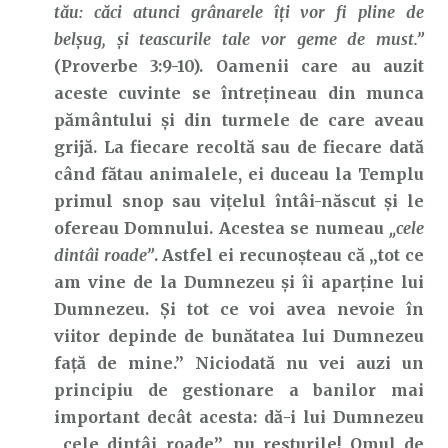
tău: căci atunci grânarele îţi vor fi pline de
belşug, şi teascurile tale vor geme de must.”
(Proverbe 3:9-10). Oamenii care au auzit
aceste cuvinte se întrețineau din munca
pământului și din turmele de care aveau
grijă. La fiecare recoltă sau de fiecare dată
când fătau animalele, ei duceau la Templu
primul snop sau vițelul întâi-născut și le
ofereau Domnului. Acestea se numeau
„cele
dintâi roade”
. Astfel ei recunoșteau că „tot ce
am vine de la Dumnezeu și îi aparține lui
Dumnezeu. Și tot ce voi avea nevoie în
viitor depinde de bunătatea lui Dumnezeu
față de mine.” Niciodată nu vei auzi un
principiu de gestionare a banilor mai
important decât acesta: dă-i lui Dumnezeu
„cele dintâi roade”, nu resturile! Omul de