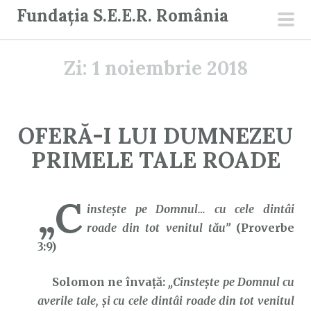
S
Fundația S.E.E.R. România
a
men
r
prin
Zi:
1 noiembrie 2018
i
l
a
c
OFERĂ-I LUI DUMNEZEU
o
PRIMELE TALE ROADE
n
ț
i
„C
insteşte pe Domnul… cu cele dintâi
n
roade din tot venitul tău”
(Proverbe
u
3:9)
t
Solomon ne învață:
„Cinsteşte pe Domnul cu
averile tale, şi cu cele dintâi roade din tot venitul