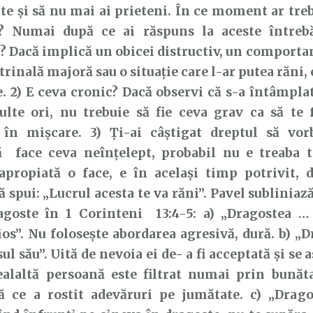
ate și să nu mai ai prieteni. În ce moment ar treb
? Numai după ce ai răspuns la aceste întrebă
 Dacă implică un obicei distructiv, un comporta
trinală majoră sau o situație care l-ar putea răni
. 2) E ceva cronic? Dacă observi că s-a întâmplat
lte ori, nu trebuie să fie ceva grav ca să te f
 în mișcare. 3) Ți-ai câștigat dreptul să vor
ă face ceva neînțelept, probabil nu e treaba t
apropiată o face, e în același timp potrivit, d
ă spui: „Lucrul acesta te va răni”. Pavel subliniaz
agoste în 1 Corinteni 13:4-5: a) „Dragostea …
os”. Nu folosește abordarea agresivă, dură. b) „
ul său”. Uită de nevoia ei de- a fi acceptată și se 
ealaltă persoană este filtrat numai prin bunăta
ă ce a rostit adevăruri pe jumătate. c) „Drag