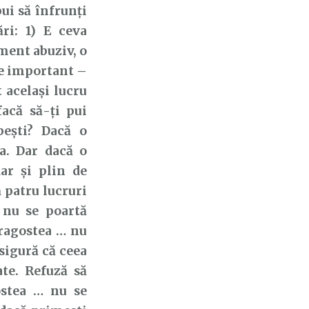
ui să înfrunți
ri: 1) E ceva
ment abuziv, o
, e important –
 același lucru
acă să-ți pui
bești? Dacă o
a. Dar dacă o
ar și plin de
ă patru lucruri
 nu se poartă
Dragostea … nu
asigură că ceea
te. Refuză să
ostea … nu se