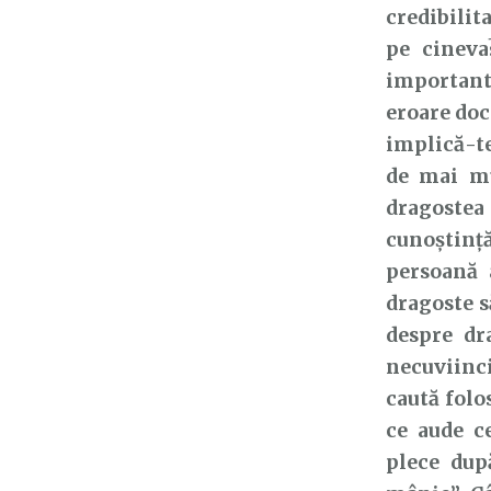
credibilit
pe cineva
important?
eroare doc
implică-te
de mai mu
dragostea
cunoștinț
persoană 
dragoste s
despre dr
necuviinci
caută folos
ce aude c
plece dup