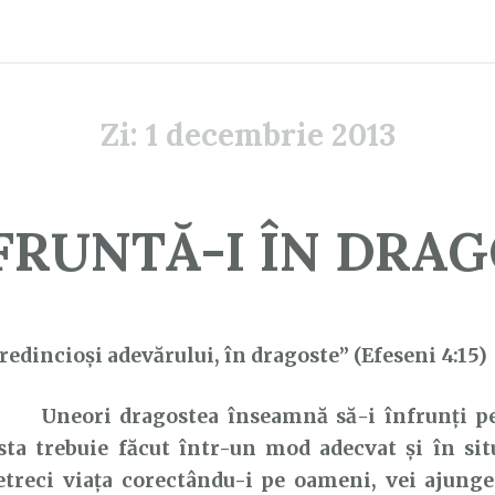
Zi:
1 decembrie 2013
RUNTĂ-I ÎN DRA
redincioși adevărului, în dragoste” (Efeseni 4:15)
Uneori dragostea înseamnă să-i înfrunți pe
sta trebuie făcut într-un mod adecvat și în situ
etreci viața corectându-i pe oameni, vei ajung