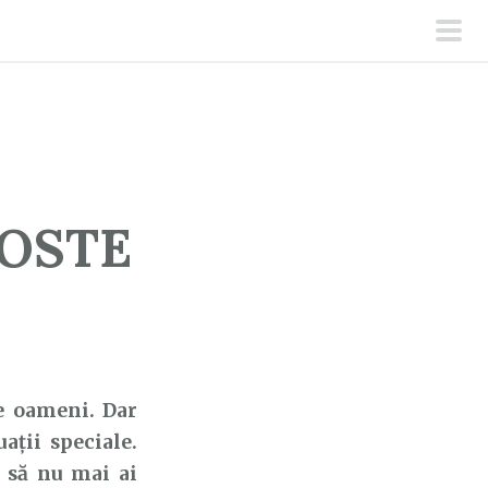
men
prin
GOSTE
 oameni. Dar
aţii speciale.
e să nu mai ai