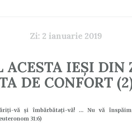
Zi:
2 ianuarie 2019
 ACESTA IEȘI DIN
TA DE CONFORT (2
ăriţi-vă şi îmbărbătaţi-vă! … Nu vă înspăim
euteronom 31:6)