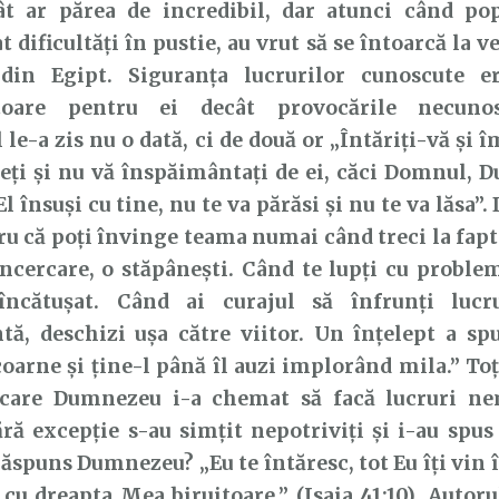
 părea de incredibil, dar atunci când popo
 dificultăți în
pustie, au vrut să se întoarcă la v
din Egipt. Siguranța lucrurilor
cunoscute e
toare pentru ei decât provocările necunos
le-a zis nu o dată, ci de două or „Întăriţi-vă şi 
eţi şi nu vă
înspăimântaţi de ei, căci Domnul, 
l însuşi cu tine, nu te va părăsi
şi nu te va lăsa”.
ru că poți învinge teama numai când treci la fap
ncercare, o stăpânești. Când te lupți cu problem
încătușat. Când ai curajul să înfrunți lucr
tă, deschizi ușa către viitor.
Un înțelept a spu
coarne și ține-l până îl auzi implorând mila.” To
 care Dumnezeu i-a chemat să facă lucruri n
ără
excepție s-au simțit nepotriviți și i-au spus 
răspuns Dumnezeu? „Eu
te întăresc, tot Eu îţi vin 
 cu dreapta Mea biruitoare.” (Isaia 41:10).
Autoru