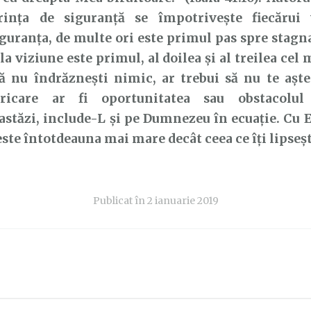
rința de siguranță se împotrivește fiecărui
guranța, de multe ori este primul pas spre stagn
 la viziune este
primul, al doilea și al treilea ce
că nu îndrăznești nimic, ar trebui să
nu te aște
oricare ar fi oportunitatea sau obstacolu
astăzi, include-L și pe Dumnezeu în ecuație. Cu E
 este întotdeauna
mai mare decât ceea ce îți lipseșt
Publicat în
2 ianuarie 2019