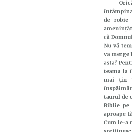
Oricât ar
întâmpinat
de robie 
amenință
că
Domnul 
Nu vă tem
va merge E
asta? Pent
teama la î
mai țin
înspăimân
taurul de 
Biblie pe
aproape f
Cum le-a 
sprijinesc