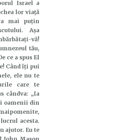
rul Israel a
echea lor viață
ra mai puțin
cutului. Așa
îmbărbătaţi-vă!
Dumnezeul tău,
 De ce a spus El
te!
Când îți pui
ele, ele nu te
urile care te
s cândva: „Ia
ți
oamenii din
emaipomenite,
lucrul acesta.
în ajutor. Eu te
l John Mason