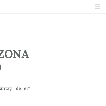
men
prin
 ZONA
)
ântaţi de ei”