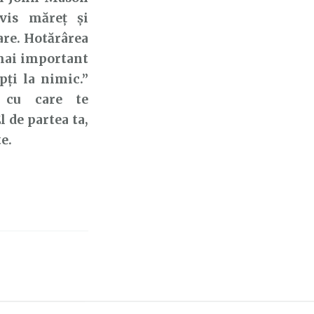
 vis măreț și
are. Hotărârea
l mai important
pți la nimic.”
l cu care te
l de partea ta,
e.