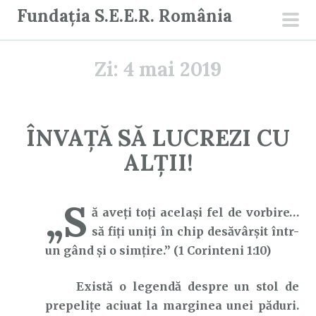
S
Fundația S.E.E.R. România
a
men
r
prin
Zi:
4 mai 2019
i
l
a
c
ÎNVAȚĂ SĂ LUCREZI CU
o
ALȚII!
n
ț
i
„S
ă aveţi toţi acelaşi fel de vorbire…
n
să fiţi uniţi în chip desăvârşit într-
u
un gând şi o simţire.” (1 Corinteni 1:10)
t
Există o legendă despre un stol de
prepelițe aciuat la marginea unei păduri.