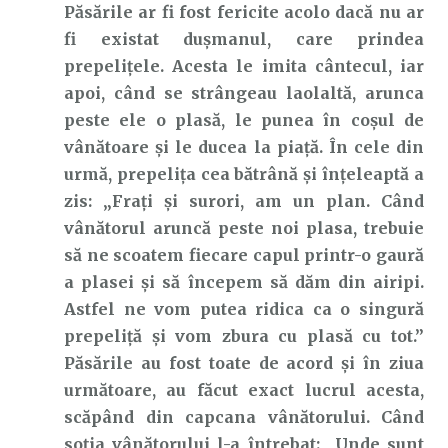
Păsările ar fi fost fericite acolo dacă nu ar
fi existat dușmanul, care prindea
prepelițele. Acesta le imita cântecul, iar
apoi, când se strângeau laolaltă, arunca
peste ele o plasă, le punea în coșul de
vânătoare și le ducea la piață. În cele din
urmă, prepelița cea bătrână și înțeleaptă a
zis: „Frați și surori, am un plan. Când
vânătorul aruncă peste noi plasa, trebuie
să ne scoatem fiecare capul printr-o gaură
a plasei și să începem să dăm din airipi.
Astfel ne vom putea ridica ca o singură
prepeliță și vom zbura cu plasă cu tot.”
Păsările au fost toate de acord și în ziua
următoare, au făcut exact lucrul acesta,
scăpând din capcana vânătorului. Când
soția vânătorului l-a întrebat: „Unde sunt