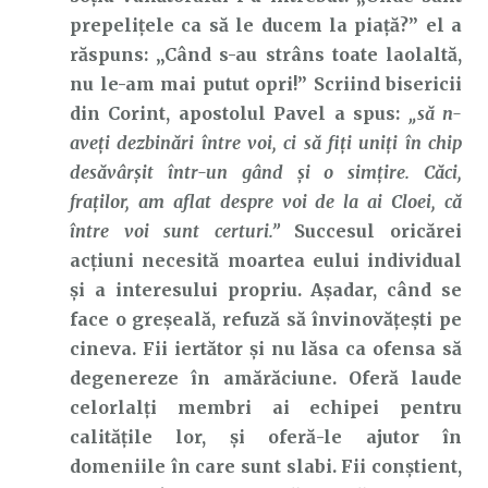
prepelițele ca să le ducem la piață?” el a
răspuns: „Când s-au strâns toate laolaltă,
nu le-am mai putut opri!” Scriind bisericii
din Corint, apostolul Pavel a spus:
„să n-
aveţi dezbinări între voi, ci să fiţi uniţi în chip
desăvârşit într-un gând şi o simţire. Căci,
fraţilor, am aflat despre voi de la ai Cloei, că
între voi sunt certuri.”
Succesul oricărei
acțiuni necesită moartea eului individual
și a interesului propriu. Așadar, când se
face o greșeală, refuză să învinovățești pe
cineva. Fii iertător și nu lăsa ca ofensa să
degenereze în amărăciune. Oferă laude
celorlalți membri ai echipei pentru
calitățile lor, și oferă-le ajutor în
domeniile în care sunt slabi. Fii conștient,