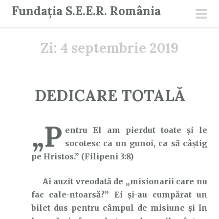
S
Fundația S.E.E.R. România
a
men
r
prin
Zi:
4 septembrie 2019
i
l
a
c
DEDICARE TOTALĂ
o
n
„P
ț
entru El am pierdut toate și le
i
socotesc ca un gunoi, ca să câștig
n
pe Hristos.” (Filipeni 3:8)
u
t
Ai auzit vreodată de „misionarii care nu
fac cale-ntoarsă?” Ei și-au cumpărat un
bilet dus pentru câmpul de misiune și în