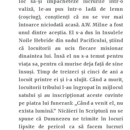
loc să-și împacheteze lucrurile într-o
valiză, le-au pus într-o ladă de lemn
(coșciug), conștienți că nu se vor mai
întoarce niciodată acasă. A.W. Milne a fost
unul dintre aceștia. El s-a dus în Insulele
Noile Hebride din sudul Pacificului, știind
că locuitorii au ucis fiecare misionar
dinaintea lui. Însă el nu s-a temut pentru
viața sa, pentru că murise deja față de sine
însuși. Timp de treizeci și cinci de ani a
locuit printre ei și i-a slujit. Când a murit,
locuitorii tribului l-au îngropat în mijlocul
satului și au inscripționat aceste cuvinte
pe piatra lui funerară: „Când a venit el, nu
exista lumină.” Nicăieri în Scriptură nu se
spune că Dumnezeu ne trimite în locuri
lipsite de pericol ca să facem lucruri