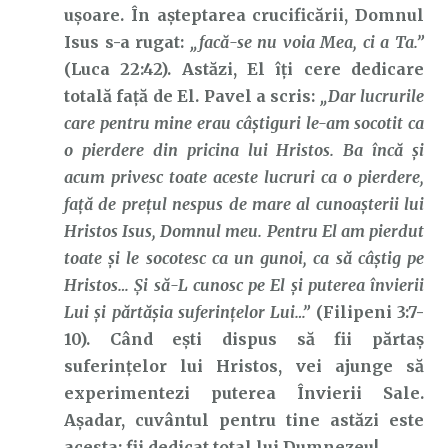
ușoare. În așteptarea crucificării, Domnul
Isus s-a rugat:
„facă-se nu voia Mea, ci a Ta.”
(Luca 22:42). Astăzi, El îți cere dedicare
totală față de El. Pavel a scris:
„Dar lucrurile
care pentru mine erau câștiguri le-am socotit ca
o pierdere din pricina lui Hristos. Ba încă și
acum privesc toate aceste lucruri ca o pierdere,
față de prețul nespus de mare al cunoașterii lui
Hristos Isus, Domnul meu. Pentru El am pierdut
toate și le socotesc ca un gunoi, ca să câștig pe
Hristos… Și să-L cunosc pe El și puterea învierii
Lui și părtășia suferințelor Lui…”
(Filipeni 3:7-
10). Când ești dispus să fii părtaș
suferințelor lui Hristos, vei ajunge să
experimentezi puterea Învierii Sale.
Așadar, cuvântul pentru tine astăzi este
acesta: fii dedicat total lui Dumnezeu!