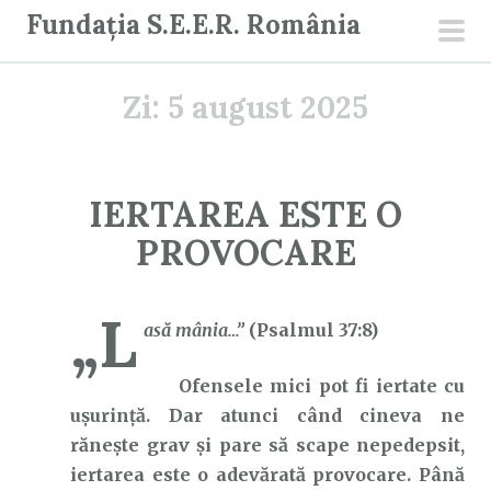
S
Fundația S.E.E.R. România
a
men
r
prin
Zi:
5 august 2025
i
l
a
c
IERTAREA ESTE O
o
PROVOCARE
n
ț
i
„L
asă mânia…”
(Psalmul 37:8)
n
u
Ofensele mici pot fi iertate cu
t
ușurință. Dar atunci când cineva ne
rănește grav și pare să scape nepedepsit,
iertarea este o adevărată provocare. Până