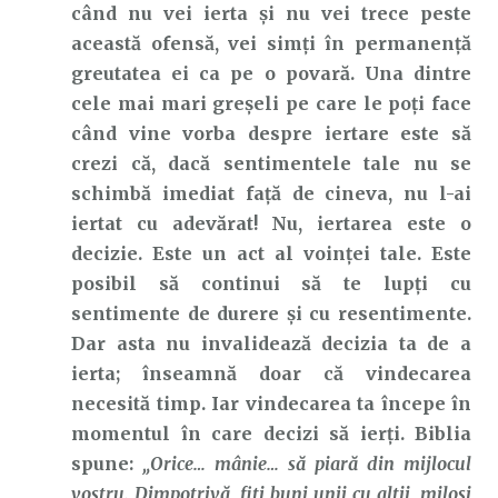
când nu vei ierta și nu vei trece peste
această ofensă, vei simți în permanență
greutatea ei ca pe o povară. Una dintre
cele mai mari greșeli pe care le poți face
când vine vorba despre iertare este să
crezi că, dacă sentimentele tale nu se
schimbă imediat față de cineva, nu l-ai
iertat cu adevărat! Nu, iertarea este o
decizie. Este un act al voinței tale. Este
posibil să continui să te lupți cu
sentimente de durere și cu resentimente.
Dar asta nu invalidează decizia ta de a
ierta; înseamnă doar că vindecarea
necesită timp. Iar vindecarea ta începe în
momentul în care decizi să ierți. Biblia
spune:
„Orice… mânie… să piară din mijlocul
vostru. Dimpotrivă, fiţi buni unii cu alţii, miloşi