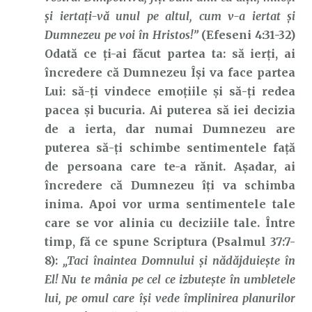
şi iertaţi-vă unul pe altul, cum v-a iertat şi
Dumnezeu pe voi în Hristos!”
(Efeseni 4:31-32)
Odată ce ți-ai făcut partea ta: să ierți, ai
încredere că Dumnezeu Își va face partea
Lui: să-ți vindece emoțiile și să-ți redea
pacea și bucuria. Ai puterea să iei decizia
de a ierta, dar numai Dumnezeu are
puterea să-ți schimbe sentimentele față
de persoana care te-a rănit. Așadar, ai
încredere că Dumnezeu îți va schimba
inima. Apoi vor urma sentimentele tale
care se vor alinia cu deciziile tale. Între
timp, fă ce spune Scriptura (Psalmul 37:7-
8):
„Taci înaintea Domnului şi nădăjduieşte în
El! Nu te mânia pe cel ce izbuteşte în umbletele
lui, pe omul care îşi vede împlinirea planurilor