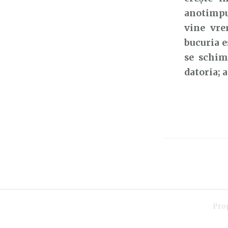
anotimpur
vine vre
bucuria e
se schim
datoria; 
Pro