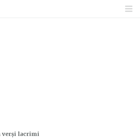
men
prin
 verși lacrimi