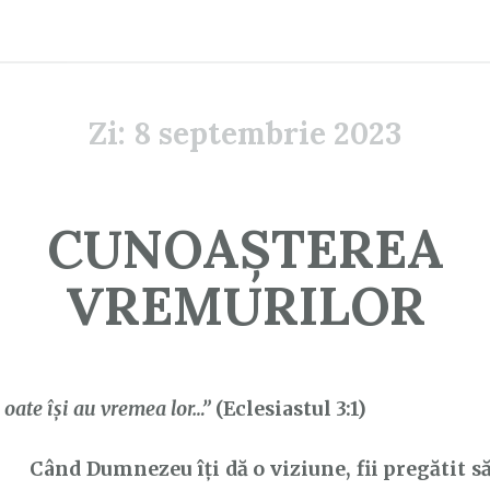
Zi:
8 septembrie 2023
CUNOAȘTEREA
VREMURILOR
oate îşi au vremea lor…”
(Eclesiastul 3:1)
Când Dumnezeu îți dă o viziune, fii pregătit să