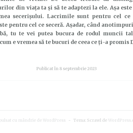
ilor din viața ta și să te adaptezi la ele. Așa est
mea secerișului. Lacrimile sunt pentru cel ce
ste pentru cel ce seceră. Așadar, când anotimpuril
bă, tu te vei putea bucura de rodul muncii tale
acum e vremea să te bucuri de ceea ce ți-a promi
Publicat în
8 septembrie 2023
pulsat cu mândrie de WordPress
~
Tema: Scrawl de
WordPress