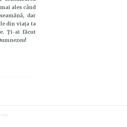
e mai ales când
 seamănă, dar
e din viața ta
. Ți-ai făcut
s Dumnezeu!
.com
.