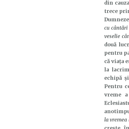
din cauza
trece pri
Dumnezeu 
cu cântări
veselie câ
două lucr
pentru pa
că viața 
la lacri
echipă și
Pentru c
vreme a 
Eclesias
anotimpu
la vremea 
crește î