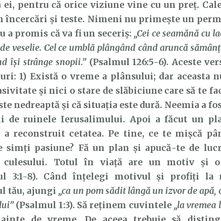
 ei, pentru că orice viziune vine cu un preț. Cal
n încercări și teste. Nimeni nu primește un permi
a promis că va fi un seceriș:
„Cei ce seamănă cu la
 de veselie. Cel ce umblă plângând când aruncă sămânţ
nd îşi strânge snopii.”
(Psalmul 126:5-6). Aceste ver
uri: 1) Există o vreme a plânsului; dar aceasta n
sivitate și nici o stare de slăbiciune care să te fa
este nedreaptă și că situația este dură. Neemia a f
mi de ruinele Ierusalimului. Apoi a făcut un pl
 a reconstruit cetatea. Pe tine, ce te mișcă pâ
e simți pasiune? Fă un plan și apucă-te de lucr
culesului. Totul în viață are un motiv și 
tul 3:1-8). Când înțelegi motivul și profiți 
l tău, ajungi
„ca un pom sădit lângă un izvor de apă, c
lui”
(Psalmul 1:3). Să reținem cuvintele
„la vremea 
nainte de vreme. De aceea trebuie să distin