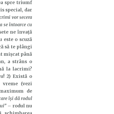
ea spre triumf
s special, dar
crimi vor secera
a se întoarce cu
sete ne învață
u este o scuză
că să te plângi
ost mișcat până
an, a strâns o
nă la lacrimi?
u! 2) Există o
o vreme (vezi
la maximum de
are îşi dă rodul
lui”
– rodul nu
gi schimbarea