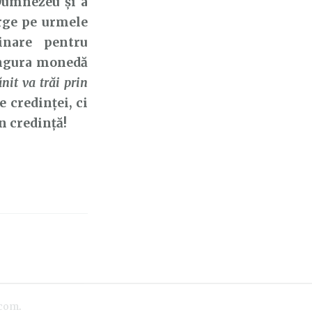
 Dumnezeu și a
rge pe urmele
inare pentru
singura monedă
nit va trăi prin
e credinței, ci
in credință!
.com
.