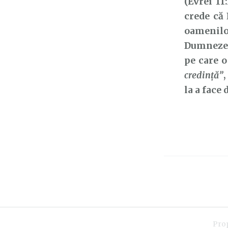
(Evrei 11
crede că
oamenilo
Dumnezeu;
pe care o
credință”
,
la a face 
Pro