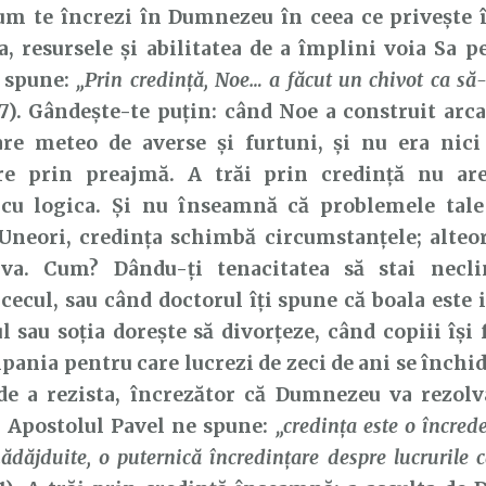
cum te încrezi în Dumnezeu în ceea ce privește 
a, resursele și abilitatea de a împlini voia Sa pe
e spune:
„Prin credinţă, Noe… a făcut un chivot ca să
:7). Gândește-te puțin: când Noe a construit arca
are meteo de averse și furtuni, și nu era nic
re prin preajmă. A trăi prin credință nu ar
 cu logica. Și nu înseamnă că problemele tale
Uneori, credința schimbă circumstanțele; alteor
iva. Cum? Dându-ți tenacitatea să stai necl
cecul, sau când doctorul îți spune că boala este i
l sau soția dorește să divorțeze, când copiii își 
ania pentru care lucrezi de zeci de ani se închide
 de a rezista, încrezător că Dumnezeu va rezolv
. Apostolul Pavel ne spune:
„credinţa este o încrede
nădăjduite, o puternică încredinţare despre lucrurile 