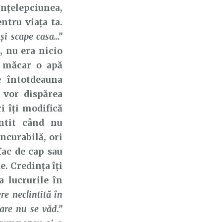
înțelepciunea,
ntru viața ta.
-şi scape casa…”
, nu era nicio
i măcar o apă
e întotdeauna
 vor dispărea
i îți modifică
intit când nu
ncurabilă, ori
fac de cap sau
. Credința îți
a lucrurile în
re neclintită în
care nu se văd.”