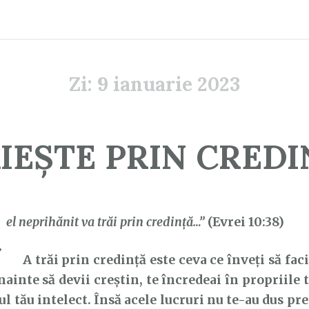
Zi:
9 ianuarie 2023
IEȘTE PRIN CREDI
C
el neprihănit va trăi prin credinţă…”
(Evrei 10:38)
A trăi prin credință este ceva ce înveți să faci
nainte să devii creștin, te încredeai în propriile ta
ul tău intelect. Însă acele lucruri nu te-au dus pr