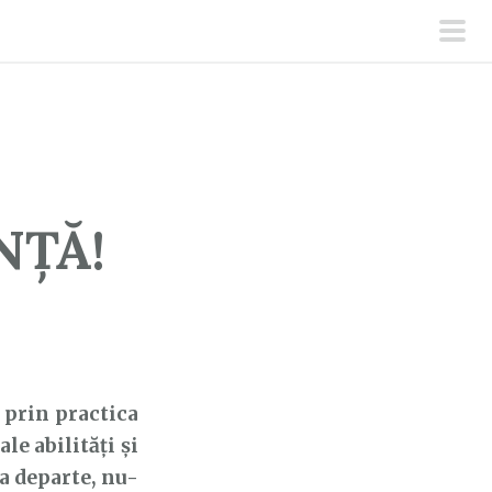
men
prin
NȚĂ!
 prin practica
le abilități și
ea departe, nu-