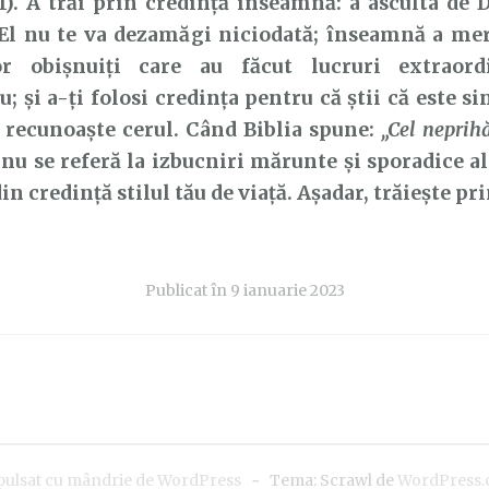
:1). A trăi prin credință înseamnă: a asculta de
 El nu te va dezamăgi niciodată; înseamnă a me
r obișnuiți care au făcut lucruri extraord
 și a-ți folosi credința pentru că știi că este 
 recunoaște cerul. Când Biblia spune:
„Cel neprihă
 nu se referă la izbucniri mărunte și sporadice al
din credință stilul tău de viață. Așadar, trăiește pr
Publicat în
9 ianuarie 2023
pulsat cu mândrie de WordPress
~
Tema: Scrawl de
WordPress