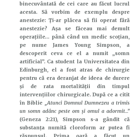
binecuvântată de cei care au făcut lucrul
acesta. Să vorbim de exemplu despre
anestezie: Ți-ar plăcea să fii operat fără
anestezie? Așa se făceau mai demult
operațiile… până când un medic scoțian,
pe nume James Young Simpson, a
descoperit ceva ce el a numit „somn
artificial”. Ca student la Universitatea din
Edinburgh, el a fost atras de chirurgie
pentru că era deranjat de ideea de durere
și de rata mortalității din timpul
intervențiilor chirurgicale. După ce a citit
în Biblie
„Atunci Domnul Dumnezeu a trimis
un somn adânc peste om şi omul a adormit…”
(Geneza 2:21), Simpson s-a gândit că
substanța numită cloroform ar putea fi
răspunsul. Prima oară a făcut un