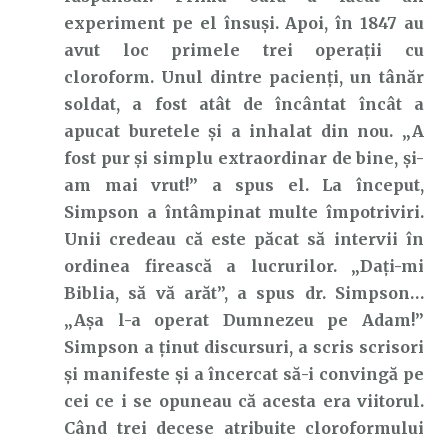
experiment pe el însuși. Apoi, în 1847 au
avut loc primele trei operații cu
cloroform. Unul dintre pacienți, un tânăr
soldat, a fost atât de încântat încât a
apucat buretele și a inhalat din nou. „A
fost pur și simplu extraordinar de bine, și-
am mai vrut!” a spus el. La început,
Simpson a întâmpinat multe împotriviri.
Unii credeau că este păcat să intervii în
ordinea firească a lucrurilor. „Dați-mi
Biblia, să vă arăt”, a spus dr. Simpson…
„Așa l-a operat Dumnezeu pe Adam!”
Simpson a ținut discursuri, a scris scrisori
și manifeste și a încercat să-i convingă pe
cei ce i se opuneau că acesta era viitorul.
Când trei decese atribuite cloroformului