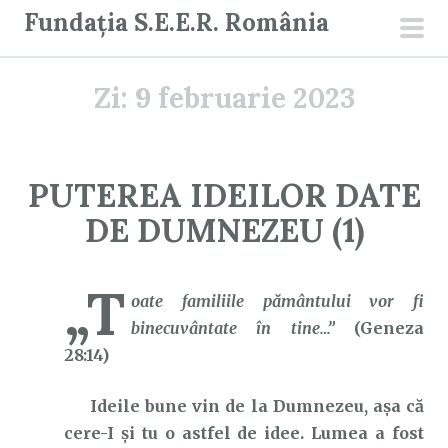
S
Fundația S.E.E.R. România
a
men
r
prin
Zi:
9 februarie 2023
i
l
a
c
PUTEREA IDEILOR DATE
o
DE DUMNEZEU (1)
n
ț
i
„T
oate familiile pământului vor fi
n
binecuvântate în tine…”
(Geneza
u
28:14)
t
Ideile bune vin de la Dumnezeu, așa că
cere-I și tu o astfel de idee. Lumea a fost