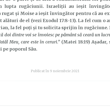
n lupta rugăciunii. Israeliții au ieșit învingă
 rugat și Moise a ieșit învingător pentru că au exi
t alături de el (vezi Exodul 17:8-13). La fel cum o 
ian, la fel poți și tu solicita sprijin în rugăciune
ă doi dintre voi se învoiesc pe pământ să ceară un lucru
Tatăl Meu, care este în ceruri.”
(Matei 18:19) Așadar, 
 pe poporul Său.
Publicat în
9 noiembrie 2021