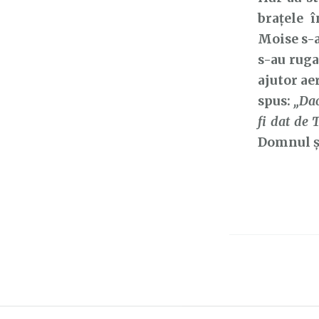
brațele î
Moise s-a
s-au ruga
ajutor aer
spus:
„Dac
fi dat de 
Domnul și