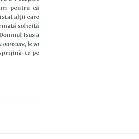
tori pentru că
stat alții care
armată solicită
. Domnul Isus a
 oarecare, le va
sprijină-te pe