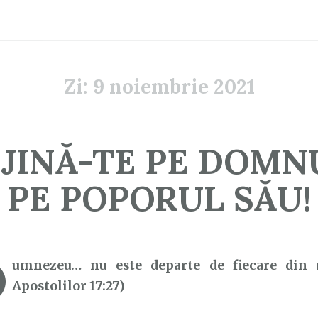
Zi:
9 noiembrie 2021
IJINĂ-TE PE DOMNU
PE POPORUL SĂU!
D
umnezeu… nu este departe de fiecare din n
Apostolilor 17:27)