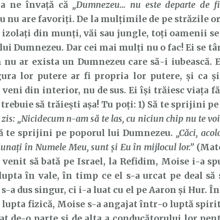
ne învață că
„Dumnezeu… nu este departe de fie
nu are favoriți. De la mulțimile de pe străzile or
i izolați din munți, văi sau jungle, toți oamenii s
lui Dumnezeu. Dar cei mai mulți nu o fac! Ei se tâ
 nu ar exista un Dumnezeu care să-i iubească. Ei
ura lor putere ar fi propria lor putere, și ca 
r veni din interior, nu de sus. Ei își trăiesc viața
trebuie să trăiești așa! Tu poți: 1) Să te sprijini 
 zis: „Nicidecum n-am să te las, cu niciun chip nu te voi
 Să te sprijini pe poporul lui Dumnezeu.
„Căci, aco
dunaţi în Numele Meu, sunt şi Eu în mijlocul lor.”
(Mate
venit să bată pe Israel, la Refidim, Moise i-a spu
upta în vale, în timp ce el s-a urcat pe deal să 
s-a dus singur, ci i-a luat cu el pe Aaron și Hur. Î
lupta fizică, Moise s-a angajat într-o luptă spiri
at de-o parte și de alta a conducătorului lor pent