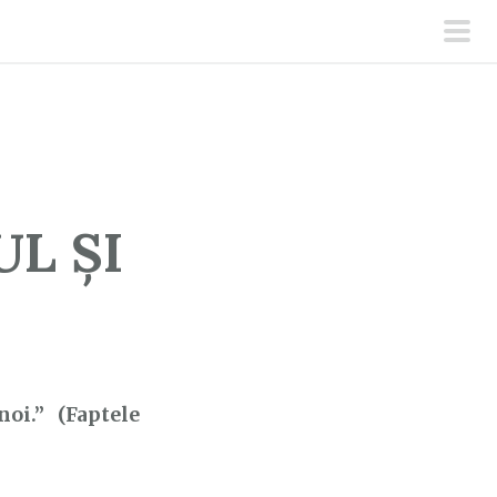
men
prin
L ȘI
oi.” (Faptele