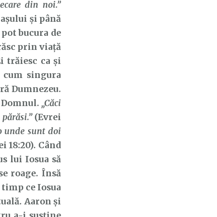
care din noi.”
așului și până
e pot bucura de
răsc prin viață
 trăiesc ca și
și cum singura
 fără Dumnezeu.
pe Domnul.
„Căci
 părăsi.”
(Evrei
lo unde sunt doi
i 18:20). Când
s lui Iosua să
se roage. Însă
n timp ce Iosua
tuală. Aaron și
ru a-i susține