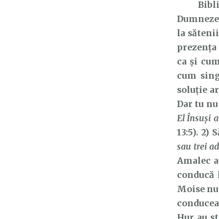
Biblia 
Dumnezeu 
la săteni
prezența 
ca și cum
cum sing
soluție a
Dar tu nu 
El Însuşi a
13:5). 2)
sau trei a
Amalec a 
conducă l
Moise nu 
conducea 
Hur au st