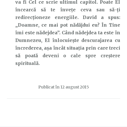
va fi Cel ce scrie ultimul capitol. Poate El
încearcă să te învețe ceva sau să-ți
redirecționeze energiile. David a spus:
„Doamne, ce mai pot nădăjdui eu? În Tine
îmi este nădejdea”. Când nădejdea ta este în
Dumnezeu, El înlocuiește descurajarea cu
încrederea, așa încât situația prin care treci
să poată deveni o cale spre creștere
spirituală.
Publicat în
12 august 2015