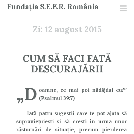
S
Fundația S.E.E.R. România
a
men
r
prin
Zi:
12 august 2015
i
l
a
c
CUM SĂ FACI FATĂ
o
DESCURAJĂRII
n
ț
i
„D
oamne, ce mai pot nădăjdui eu?”
n
(Psalmul 39:7)
u
t
Iată patru sugestii care te pot ajuta să
supraviețuiești și să crești în urma unor
răsturnări de situație, precum pierderea