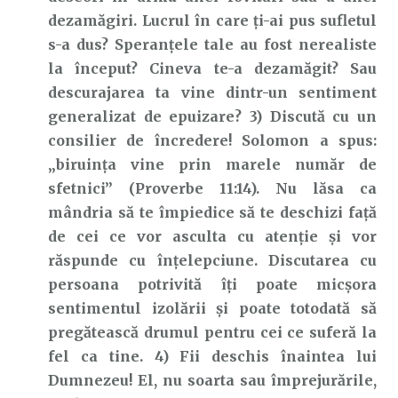
dezamăgiri. Lucrul în care ți-ai pus sufletul
s-a dus? Speranțele tale au fost nerealiste
la început? Cineva te-a dezamăgit? Sau
descurajarea ta vine dintr-un sentiment
generalizat de epuizare? 3) Discută cu un
consilier de încredere! Solomon a spus:
„biruinţa vine prin marele număr de
sfetnici” (Proverbe 11:14). Nu lăsa ca
mândria să te împiedice să te deschizi față
de cei ce vor asculta cu atenție și vor
răspunde cu înțelepciune. Discutarea cu
persoana potrivită îți poate micșora
sentimentul izolării și poate totodată să
pregătească drumul pentru cei ce suferă la
fel ca tine. 4) Fii deschis înaintea lui
Dumnezeu! El, nu soarta sau împrejurările,