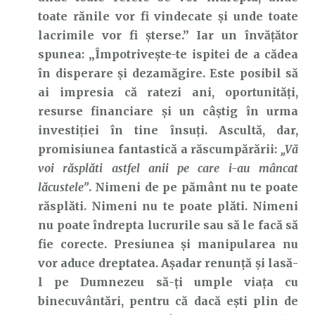
toate rănile vor fi vindecate și unde toate
lacrimile vor fi șterse.” Iar un învățător
spunea: „Împotrivește-te ispitei de a cădea
în disperare și dezamăgire. Este posibil să
ai impresia că ratezi ani, oportunități,
resurse financiare și un câștig în urma
investiției în tine însuți. Ascultă, dar,
promisiunea fantastică a răscumpărării:
„Vă
voi răsplăti astfel anii pe care i-au mâncat
lăcustele”
. Nimeni de pe pământ nu te poate
răsplăti. Nimeni nu te poate plăti. Nimeni
nu poate îndrepta lucrurile sau să le facă să
fie corecte. Presiunea și manipularea nu
vor aduce dreptatea. Așadar renunță și lasă-
l pe Dumnezeu să-ți umple viața cu
binecuvântări, pentru că dacă ești plin de