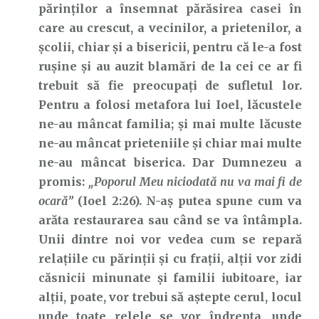
părinților a însemnat părăsirea casei în
care au crescut, a vecinilor, a prietenilor, a
școlii, chiar și a bisericii, pentru că le-a fost
rușine și au auzit blamări de la cei ce ar fi
trebuit să fie preocupați de sufletul lor.
Pentru a folosi metafora lui Ioel, lăcustele
ne-au mâncat familia; și mai multe lăcuste
ne-au mâncat prieteniile și chiar mai multe
ne-au mâncat biserica. Dar Dumnezeu a
promis:
„Poporul Meu niciodată nu va mai fi de
ocară”
(Ioel 2:26). N-aș putea spune cum va
arăta restaurarea sau când se va întâmpla.
Unii dintre noi vor vedea cum se repară
relațiile cu părinții și cu frații, alții vor zidi
căsnicii minunate și familii iubitoare, iar
alții, poate, vor trebui să aștepte cerul, locul
unde toate relele se vor îndrepta, unde