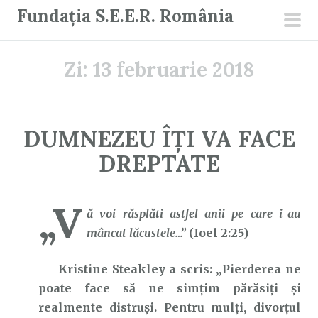
S
Fundația S.E.E.R. România
a
men
r
prin
Zi:
13 februarie 2018
i
l
a
c
DUMNEZEU ÎȚI VA FACE
o
DREPTATE
n
ț
i
„V
ă voi răsplăti astfel anii pe care i-au
n
mâncat lăcustele…”
(Ioel 2:25)
u
t
Kristine Steakley a scris: „Pierderea ne
poate face să ne simțim părăsiți și
realmente distruși. Pentru mulți, divorțul