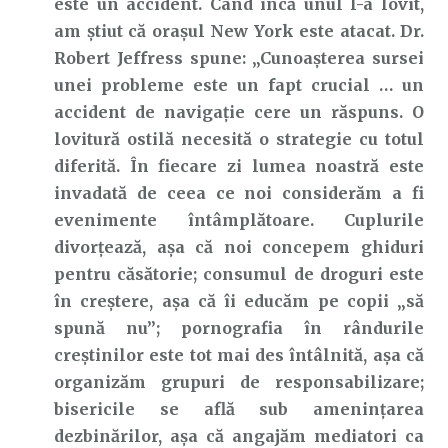
este un accident. Când încă unul l-a lovit,
am știut că orașul New York este atacat. Dr.
Robert Jeffress spune: „Cunoașterea sursei
unei probleme este un fapt crucial … un
accident de navigație cere un răspuns. O
lovitură ostilă necesită o strategie cu totul
diferită. În fiecare zi lumea noastră este
invadată de ceea ce noi considerăm a fi
evenimente întâmplătoare. Cuplurile
divorțează, așa că noi concepem ghiduri
pentru căsătorie; consumul de droguri este
în creștere, așa că îi educăm pe copii „să
spună nu”; pornografia în rândurile
creștinilor este tot mai des întâlnită, așa că
organizăm grupuri de responsabilizare;
bisericile se află sub amenințarea
dezbinărilor, așa că angajăm mediatori ca