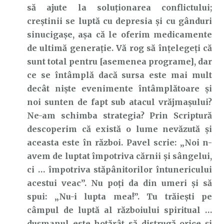
să ajute la soluționarea conflictului;
creștinii se luptă cu depresia și cu gânduri
sinucigașe, așa că le oferim medicamente
de ultimă generație. Vă rog să înțelegeți că
sunt total pentru [asemenea programe], dar
ce se întâmplă dacă sursa este mai mult
decât niște evenimente întâmplătoare și
noi sunten de fapt sub atacul vrăjmașului?
Ne-am schimba strategia? Prin Scriptură
descoperim că există o lume nevăzută și
aceasta este în război. Pavel scrie: „Noi n-
avem de luptat împotriva cărnii şi sângelui,
ci … împotriva stăpânitorilor întunericului
acestui veac”. Nu poți da din umeri și să
spui: „Nu-i lupta mea!”. Tu trăiești pe
câmpul de luptă al războiului spiritual …
dușmanul este hotărât să distrugă orice și