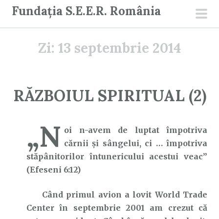
S
Fundația S.E.E.R. România
a
men
r
prin
Zi:
13 septembrie 2014
i
l
a
c
RĂZBOIUL SPIRITUAL (2)
o
n
„N
ț
oi n-avem de luptat împotriva
i
cărnii şi sângelui, ci … împotriva
n
stăpânitorilor întunericului acestui veac”
u
(Efeseni 6:12)
t
Când primul avion a lovit World Trade
Center în septembrie 2001 am crezut că