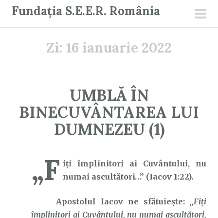
S
Fundația S.E.E.R. România
a
men
r
prin
Zi:
16 ianuarie 2022
i
l
a
c
UMBLĂ ÎN
o
BINECUVÂNTAREA LUI
n
ț
DUMNEZEU (1)
i
n
„F
u
iţi împlinitori ai Cuvântului, nu
t
numai ascultători…” (Iacov 1:22).
Apostolul Iacov ne sfătuiește:
„Fiţi
împlinitori ai Cuvântului, nu numai ascultători,