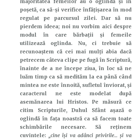
majoritatea femeilor au o oglindă și în
poșetă, ca să-și verifice înfățișarea în mod
regulat pe parcursul zilei. Dar să nu
pierdem ideea; noi nu vorbim aici despre
modul în care bărbații și femeile
utilizează oglinda. Nu, ci trebuie să
recunoaștem că cei mai mulți abia dacă
petrecem câteva clipe pe fugă în Scriptură,
înainte de a ne începe ziua, în loc să ne
luăm timp ca să medităm la ea până când
mintea ne este înnoită, sufletul înviorat, și
caracterul ne este modelat după
asemănarea lui Hristos. Pe măsură ce
citim Scripturile, Duhul Sfânt așază o
oglindă în fața noastră ca să facem toate
schimbările necesare. Să reținem
cuvintele:
„cine îşi va adânci privirile… şi va