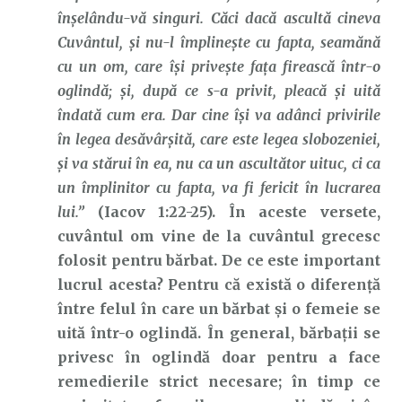
înşelându-vă singuri. Căci dacă ascultă cineva
Cuvântul, şi nu-l împlineşte cu fapta, seamănă
cu un om, care îşi priveşte faţa firească într-o
oglindă; şi, după ce s-a privit, pleacă şi uită
îndată cum era. Dar cine îşi va adânci privirile
în legea desăvârşită, care este legea slobozeniei,
şi va stărui în ea, nu ca un ascultător uituc, ci ca
un împlinitor cu fapta, va fi fericit în lucrarea
lui.”
(Iacov 1:22-25). În aceste versete,
cuvântul om vine de la cuvântul grecesc
folosit pentru bărbat. De ce este important
lucrul acesta? Pentru că există o diferență
între felul în care un bărbat și o femeie se
uită într-o oglindă. În general, bărbații se
privesc în oglindă doar pentru a face
remedierile strict necesare; în timp ce