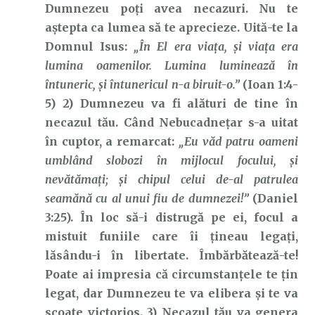
Dumnezeu poți avea necazuri. Nu te
aștepta ca lumea să te aprecieze. Uită-te la
Domnul Isus:
„În El era viaţa, şi viaţa era
lumina oamenilor. Lumina luminează în
întuneric, şi întunericul n-a biruit-o.”
(Ioan 1:4-
5) 2) Dumnezeu va fi alături de tine în
necazul tău. Când Nebucadnețar s-a uitat
în cuptor, a remarcat:
„Eu văd patru oameni
umblând slobozi în mijlocul focului, şi
nevătămaţi; şi chipul celui de-al patrulea
seamănă cu al unui fiu de dumnezei!”
(Daniel
3:25). În loc să-i distrugă pe ei, focul a
mistuit funiile care îi țineau legați,
lăsându-i în libertate. Îmbărbătează-te!
Poate ai impresia că circumstanțele te țin
legat, dar Dumnezeu te va elibera și te va
scoate victorios. 3) Necazul tău va genera