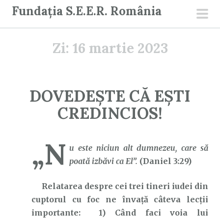
S
Fundația S.E.E.R. România
a
men
r
prin
Zi:
16 martie 2023
i
l
a
c
DOVEDEȘTE CĂ EȘTI
o
CREDINCIOS!
n
ț
i
„N
u este niciun alt dumnezeu, care să
n
poată izbăvi ca El”.
(Daniel 3:29)
u
t
Relatarea despre cei trei tineri iudei din
cuptorul cu foc ne învață câteva lecții
importante: 1) Când faci voia lui