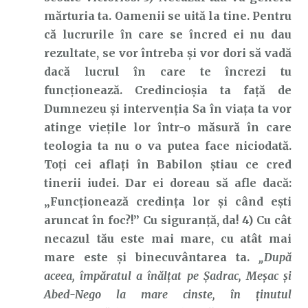
mărturia ta. Oamenii se uită la tine. Pentru
că lucrurile în care se încred ei nu dau
rezultate, se vor întreba și vor dori să vadă
dacă lucrul în care te încrezi tu
funcționează. Credincioșia ta față de
Dumnezeu și intervenția Sa în viața ta vor
atinge viețile lor într-o măsură în care
teologia ta nu o va putea face niciodată.
Toți cei aflați în Babilon știau ce cred
tinerii iudei. Dar ei doreau să afle dacă:
„Funcționează credința lor și când ești
aruncat în foc?!” Cu siguranță, da! 4) Cu cât
necazul tău este mai mare, cu atât mai
mare este și binecuvântarea ta.
„După
aceea, împăratul a înălţat pe Şadrac, Meşac şi
Abed-Nego la mare cinste, în ţinutul