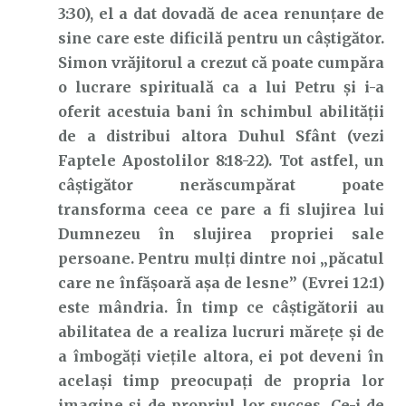
3:30), el a dat dovadă de acea renunțare de
sine care este dificilă pentru un câștigător.
Simon vrăjitorul a crezut că poate cumpăra
o lucrare spirituală ca a lui Petru și i-a
oferit acestuia bani în schimbul abilității
de a distribui altora Duhul Sfânt (vezi
Faptele Apostolilor 8:18-22). Tot astfel, un
câștigător nerăscumpărat poate
transforma ceea ce pare a fi slujirea lui
Dumnezeu în slujirea propriei sale
persoane. Pentru mulți dintre noi „păcatul
care ne înfășoară așa de lesne” (Evrei 12:1)
este mândria. În timp ce câștigătorii au
abilitatea de a realiza lucruri mărețe și de
a îmbogăți viețile altora, ei pot deveni în
același timp preocupați de propria lor
imagine și de propriul lor succes. Ce-i de