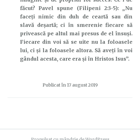
făcut? Pavel spune (Filipeni 2:3-5): „Nu
faceți nimic din duh de ceartă sau din
slavă deșartă; ci în smerenie fiecare să
privească pe altul mai presus de el însuși.
Fiecare din voi să se uite nu la foloasele
lui, ci și la foloasele altora. Să aveți în voi
gândul acesta, care era și în Hristos Isus”.
Publicat în
17 august 2019
Propulsat cu mândrie de WordPress