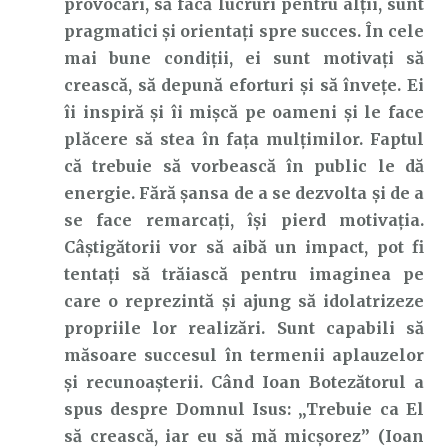
provocări, să facă lucruri pentru alții, sunt
pragmatici și orientați spre succes. În cele
mai bune condiții, ei sunt motivați să
crească, să depună eforturi și să învețe. Ei
îi inspiră și îi mișcă pe oameni și le face
plăcere să stea în fața mulțimilor. Faptul
că trebuie să vorbească în public le dă
energie. Fără șansa de a se dezvolta și de a
se face remarcați, își pierd motivația.
Câștigătorii vor să aibă un impact, pot fi
tentați să trăiască pentru imaginea pe
care o reprezintă și ajung să idolatrizeze
propriile lor realizări. Sunt capabili să
măsoare succesul în termenii aplauzelor
și recunoașterii. Când Ioan Botezătorul a
spus despre Domnul Isus: „Trebuie ca El
să crească, iar eu să mă micșorez” (Ioan