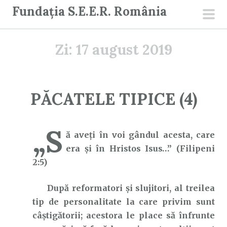
S
Fundația S.E.E.R. România
a
men
r
prin
Zi:
17 august 2019
i
l
a
c
PĂCATELE TIPICE (4)
o
n
„S
ț
ă aveți în voi gândul acesta, care
i
era și în Hristos Isus…” (Filipeni
n
2:5)
u
t
După reformatori și slujitori, al treilea
tip de personalitate la care privim sunt
câștigătorii; acestora le place să înfrunte