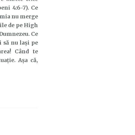
peni 4:6-7). Ce
nomia nu merge
ile de pe High
i Dumnezeu. Ce
i să nu lași pe
area! Când te
uație. Așa că,