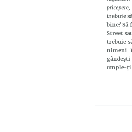
pricepere,
trebuie s
bine? Să 
Street sa
trebuie s
nimeni î
gândești
umple-ți 