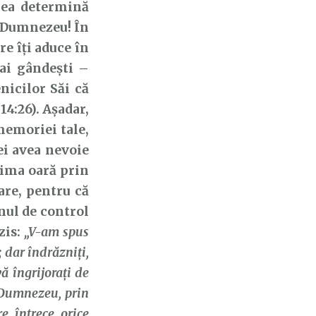
 ea determină
i Dumnezeu! În
re îți aduce în
mai gândești –
nicilor Săi că
14:26). Așadar,
emoriei tale,
ei avea nevoie
rima oară prin
are, pentru că
rnul de control
zis:
„V-am spus
; dar îndrăzniţi,
ă îngrijoraţi de
i Dumnezeu, prin
e întrece orice