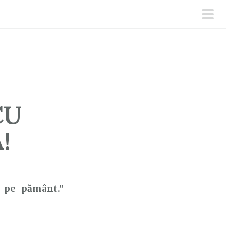
men
prin
CU
!
e pe pământ.”