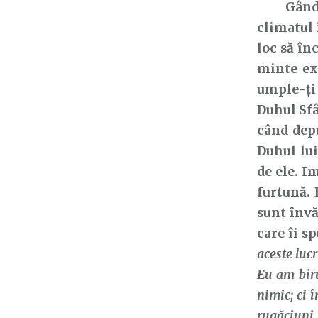
Gândirea
climatul 
loc să în
minte exa
umple-ți
Duhul Sfâ
când dep
Duhul lu
de ele. 
furtună. 
sunt învă
care îi s
aceste luc
Eu am bir
nimic; ci 
rugăciuni