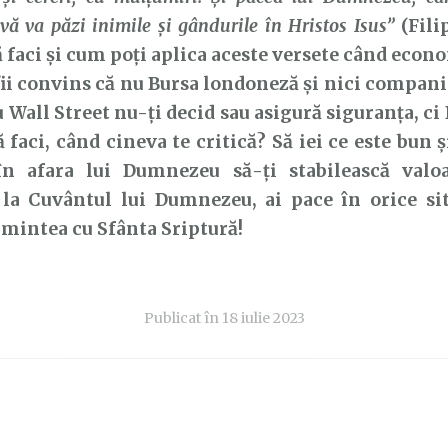
 vă va păzi inimile şi gândurile în Hristos Isus”
(Fili
ă faci și cum poți aplica aceste versete când eco
fii convins că nu Bursa londoneză și nici compani
u Wall Street nu-ți decid sau asigură siguranța, c
ă faci, când cineva te critică? Să iei ce este bun ș
n afara lui Dumnezeu să-ți stabilească valo
 la Cuvântul lui Dumnezeu, ai pace în orice sit
mintea cu Sfânta Sriptură!
Publicat în
18 iulie 2023