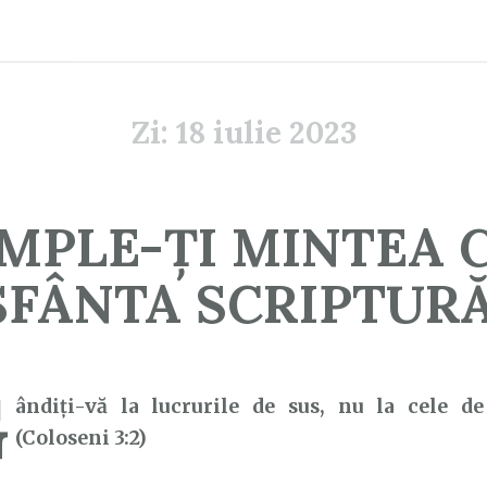
Zi:
18 iulie 2023
MPLE-ȚI MINTEA 
SFÂNTA SCRIPTURĂ
G
ândiţi-vă la lucrurile de sus, nu la cele d
(Coloseni 3:2)