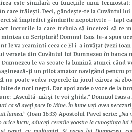
 este similară cu funcțiile unui termostat;
în care trăiești. Deci, gândește-te la Cuvântul lu
cerci să împiedici gândurile nepotrivite – fapt ca
ct lucrurile la care trebuia să încetezi să te 
 mintea cu Scriptură! Domnul Isus le-a spus uce
nt le va reaminti ceea ce El i-a învățat (vezi Ioan 
ui versete din Cuvântul lui Dumnezeu în banca m
i Dumnezeu le va scoate la lumină atunci când v
Imaginează-ți un pilot amator navigând pentru p
El nu poate vedea reperele în jurul cărora să zbo
luite de nori negri. Dar apoi aude o voce de la tu
pune: „Ascultă-mă și te voi ghida.” Domnul Isus a 
ruri ca să aveţi pace în Mine. În lume veţi avea necazuri
uit lumea.”
(Ioan 16:33) Apostolul Pavel scrie:
„Nu v
în orice lucru, aduceţi cererile voastre la cunoştinţa lu
 şi cereri, cu mulţumiri. Şi pacea lui Dumnezeu, car