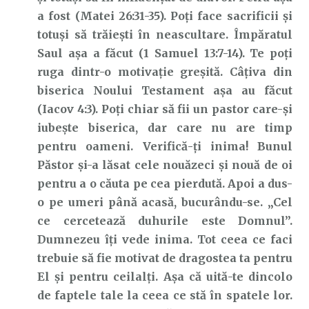
a fost (Matei 26:31-35). Poți face sacrificii și
totuși să trăiești în neascultare. Împăratul
Saul așa a făcut (1 Samuel 13:7-14). Te poți
ruga dintr-o motivație greșită. Câțiva din
biserica Noului Testament așa au făcut
(Iacov 4:3). Poți chiar să fii un pastor care-și
iubește biserica, dar care nu are timp
pentru oameni. Verifică-ți inima! Bunul
Păstor și-a lăsat cele nouăzeci și nouă de oi
pentru a o căuta pe cea pierdută. Apoi a dus-
o pe umeri până acasă, bucurându-se. „Cel
ce cercetează duhurile este Domnul”.
Dumnezeu îți vede inima. Tot ceea ce faci
trebuie să fie motivat de dragostea ta pentru
El și pentru ceilalți. Așa că uită-te dincolo
de faptele tale la ceea ce stă în spatele lor.