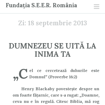
S
Fundația S.E.E.R. România
a
men
r
prin
Zi:
18 septembrie 2013
i
l
a
c
DUMNEZEU SE UITĂ LA
o
INIMA TA
n
ț
i
„C
el ce cercetează duhurile este
n
Domnul” (Proverbe 16:2)
u
t
Henry Blackaby povestește despre un
om foarte fățarnic, care s-a rugat: „Doamne,
ceva nu e în regulă. Citesc Biblia, mă rog