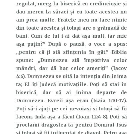
regulat, merg la biserică cu credincioșie și
dau mereu la săraci și cu toate acestea nu
am prea multe. Fratele meu nu face nimic
din toate acestea și totuși are o grămadă de
bani. Cum de lui i-ai dat așa mult, iar mie
așa puțin?” După o pauză, o voce a spus:
„pentru că-ţi stă sfinţenia în gât.” Biblia
spune: „Dumnezeu stă împotriva celor
mândri, dar dă har celor smeriți” (Iacov
4:6). Dumnezeu se uită la intenția din inima
ta; El îți judecă motivațiile. Poți să stai în
biserică, dar să ai inima departe de
Dumnezeu. Evreii așa erau (Isaia 1:10-17).
Poți să-i ajuți pe cei nevoiași și totuși să fii
lacom. Iuda așa a făcut (Ioan 12:4-8). Poți să
proclami dragostea ta pentru Domnul Isus
și totuși să fii influențat de diavol. Petru așa