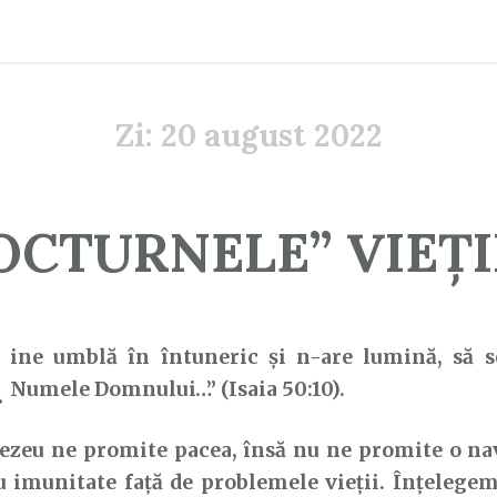
Zi:
20 august 2022
OCTURNELE” VIEȚII 
C
ine umblă în întuneric şi n-are lumină, să s
Numele Domnului…” (Isaia 50:10).
 ne promite pacea, însă nu ne promite o nav
u imunitate față de problemele vieții. Înțelegem