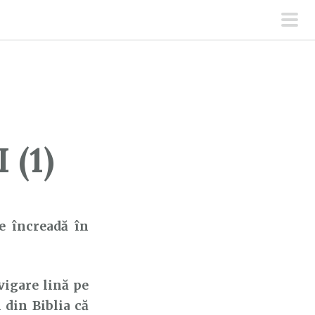
men
prin
(1)
e încreadă în
igare lină pe
 din Biblia că