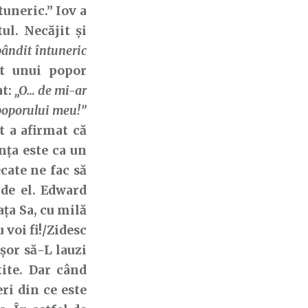
tuneric.” Iov a
ul. Necăjit și
spândit întuneric
at unui popor
at:
„O… de mi-ar
i poporului meu!”
t a afirmat că
nța este ca un
cate ne fac să
de el. Edward
ța Sa, cu milă
 voi fi!/Zidesc
șor să-L lauzi
tite. Dar când
ri din ce este