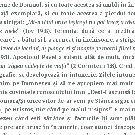
teme de Domnul, și cu toate acestea să umbli în în
iață exemplară, și cu toate acestea a pierdut tot
a strigat:
„Mi-a tăiat orice ieşire şi nu pot trece; a ră
le mele”
(Iov 19:8). Ieremia, după ce a predic
care l-a bătut și l-a aruncat în închisoare, a strig
 izvor de lacrimi, aş plânge zi şi noapte pe morţii fiice
9:1). Apostolul Pavel a suferit atât de mult, încâ
ai trăgea nădejde de viaţă”
(2 Corinteni 1:8). Credi
grafic: se developează în întuneric. Zilele întune
inim pe Dumnezeu și să ne apropiem mai mult 
ris cuvintele cunoscutului imn: „Deși-I ascunsă fa
njura/Și orice vifor de-ar veni pe Stâncă sigur eu
, pe Hristos, nicicând pe malul nisipos!” E mai u
zeu când ești sănătos și facturile îți sunt plă
 preface brusc în întuneric, doar atunci descope