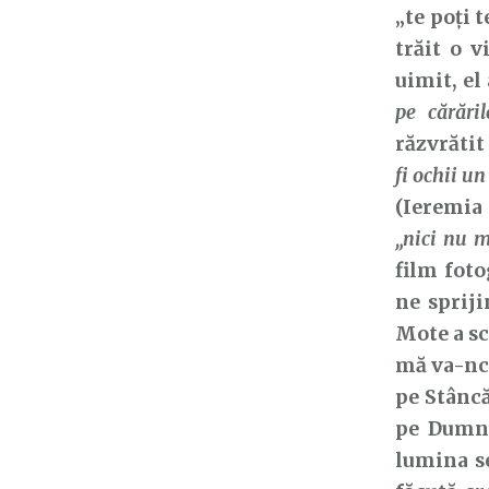
„te poți 
trăit o v
uimit, el 
pe cărări
răzvrătit 
fi ochii un
(Ieremia 
„nici nu m
film foto
ne sprij
Mote a sc
mă va-nco
pe Stâncă
pe Dumne
lumina se