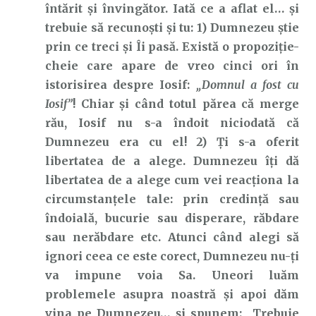
întărit și învingător. Iată ce a aflat el… și
trebuie să recunoști și tu: 1) Dumnezeu știe
prin ce treci și Îi pasă. Există o propoziție-
cheie care apare de vreo cinci ori în
istorisirea despre Iosif:
„Domnul
a fost cu
Iosif”
! Chiar și când totul părea că merge
rău, Iosif nu s-a îndoit niciodată că
Dumnezeu era cu el! 2) Ți s-a oferit
libertatea de a alege. Dumnezeu îți dă
libertatea de a alege cum vei reacționa la
circumstanțele tale: prin credință sau
îndoială, bucurie sau disperare, răbdare
sau nerăbdare etc. Atunci când alegi să
ignori ceea ce este corect, Dumnezeu nu-ți
va impune voia Sa. Uneori luăm
problemele asupra noastră și apoi dăm
vina pe Dumnezeu… și spunem: „Trebuie