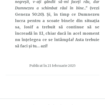
negreşit,
v-aţi
gândit
să-mi
faceţi
rău,
dar
Dumnezeu a schimbat răul în bine…”
(vezi
Geneza 50:20). Și, în timp ce Dumnezeu
lucra pentru a scoate binele din situația
sa, Iosif a trebuit să continue să se
încreadă în El, chiar dacă în acel moment
nu înțelegea ce se întâmpla! Asta trebuie
să faci și tu… azi!
Publicat în
21 februarie 2025