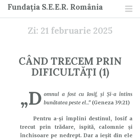
S
Fundația S.E.E.R. România
a
men
r
prin
Zi:
21 februarie 2025
i
l
a
c
CÂND TRECEM PRIN
o
DIFICULTĂȚI (1)
n
ț
i
„D
omnul
a fost cu Iosif, și Și-a întins
n
bunătatea peste el…”
(Geneza 39:21)
u
t
Pentru a-și împlini destinul, Iosif a
trecut prin trădare, ispită, calomnie și
închisoare pe nedrept. Dar a ieșit din ele