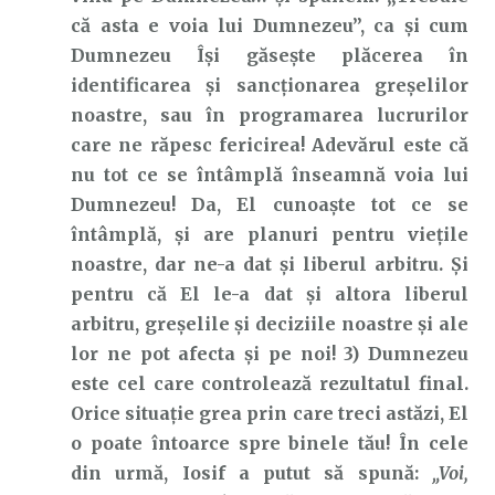
că asta e voia lui Dumnezeu”, ca și cum
Dumnezeu Își găsește plăcerea în
identificarea și sancționarea greșelilor
noastre, sau în programarea lucrurilor
care ne răpesc fericirea! Adevărul este că
nu tot ce se întâmplă înseamnă voia lui
Dumnezeu! Da, El cunoaște tot ce se
întâmplă, și are planuri pentru viețile
noastre, dar ne-a dat și liberul arbitru. Și
pentru că El le-a dat și altora liberul
arbitru, greșelile și deciziile noastre și ale
lor ne pot afecta și pe noi! 3) Dumnezeu
este cel care controlează rezultatul final.
Orice situație grea prin care treci astăzi, El
o poate întoarce spre binele tău! În cele
din urmă, Iosif a putut să spună:
„Voi,