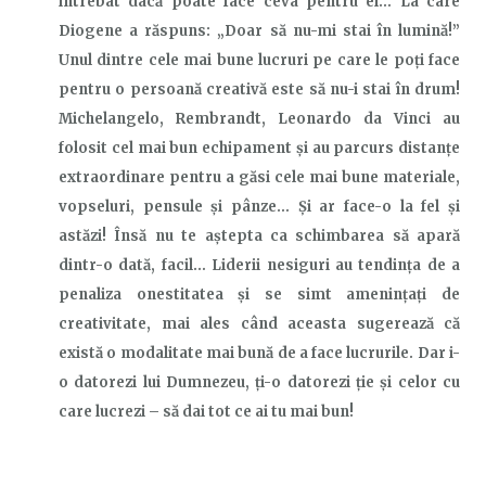
întrebat dacă poate face ceva pentru el…
La care
Diogene a răspuns: „Doar să nu-mi stai în lumină!”
Unul dintre cele mai bune lucruri pe care le poți face
pentru o persoană creativă este să nu-i stai în drum!
Michelangelo, Rembrandt, Leonardo da Vinci au
folosit cel mai bun echipament și au parcurs distanțe
extraordinare pentru a găsi cele mai bune materiale,
vopsel
uri
, pensule și pânze… Și ar face-o la fel și
astăzi! Însă nu te aștepta ca schimbarea să apară
dintr-o dată, facil…
Liderii nesiguri au tendința de a
penaliza onestitatea și se simt amenințați de
creativitate, mai ales când aceasta sugerează că
există o modalitate mai bună de a face lucrurile. Dar i-
o datorezi lui Dumnezeu, ți-o datorezi ție și celor cu
care lucrezi
–
să dai tot ce ai tu mai bun!