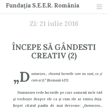
S
Fundația S.E.E.R. România
a
men
r
prin
Zi:
21 iulie 2016
i
l
a
c
ÎNCEPE SĂ GÂNDESTI
o
CREATIV (2)
n
ț
i
„D
umnezeu… cheamă lucrurile care nu sunt, ca şi
n
cum ar fi.”
(Romani 4:17)
u
t
Dumnezeu vede lucrurile pe care oamenii nu le văd
și vorbește despre ele ca și cum ele ar exista deja.
„Dumnezeu…
Repet citatul paulin de mai devreme: