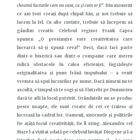
cheamă lucrurile care nu sunt, ca şi cum ar fi”
. Din moment
ce am fost creați după chipul Său, și noi trebuie să
facem la fel. Cu alte cuvinte, trebuie să începem să
gândim creativ.
Celebrul regizor
Frank Capra
spu
nea
: „O presimțire
este
creativitatea care
încearcă să-ți spună ceva!” Deci, dacă faci parte
dintr-o biserică sau dintr-o companie care mereu
ridică obstacole în calea eficienței, îngrădește
originalitatea și pune frână impulsului
–
a venit
vremea să spui lucrurilor pe nume. Dacă nimeni nu te
ascultă, e timpul să te rogi și să-l întrebi pe Dumnezeu
dacă te afli în locul potrivit. Orânduirile nu se produc
peste noapte, ele sunt create de cei ce trăiesc și
lucrează în cadrul lor. Oamenii, sistemele și politicile
fie ațâță focul creativității, fie îl sting. Alexandru cel
Mare l-a vizitat odată pe celebrul
învățat
Diogene și l-a