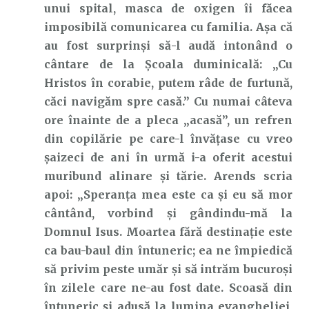
unui spital, masca de oxigen îi făcea
imposibilă comunicarea cu familia. Așa că
au fost surprinși să-l audă intonând o
cântare de la Școala duminicală: „Cu
Hristos în corabie, putem râde de furtună,
căci navigăm spre casă.” Cu numai câteva
ore înainte de a pleca „acasă”, un refren
din copilărie pe care-l învățase cu vreo
șaizeci de ani în urmă i-a oferit acestui
muribund alinare și tărie. Arends scria
apoi: „Speranța mea este ca și eu să mor
cântând, vorbind și gândindu-mă la
Domnul Isus. Moartea fără destinație este
ca bau-baul din întuneric; ea ne împiedică
să privim peste umăr și să intrăm bucuroși
în zilele care ne-au fost date. Scoasă din
întuneric și adusă la lumina evangheliei,