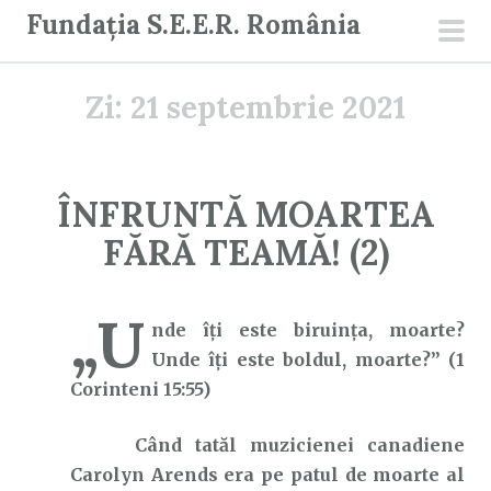
S
Fundația S.E.E.R. România
a
men
r
prin
Zi:
21 septembrie 2021
i
l
a
c
ÎNFRUNTĂ MOARTEA
o
FĂRĂ TEAMĂ! (2)
n
ț
i
„U
nde îţi este biruinţa, moarte?
n
Unde îţi este boldul, moarte?” (1
u
Corinteni 15:55)
t
Când tatăl muzicienei canadiene
Carolyn Arends era pe patul de moarte al