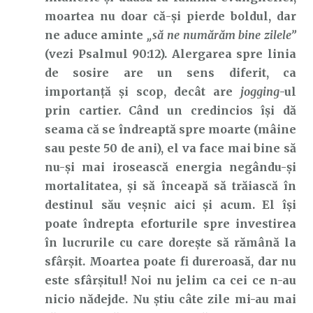
moartea nu doar că-și pierde boldul, dar
ne aduce aminte
„să ne numărăm bine zilele”
(vezi Psalmul 90:12). Alergarea spre linia
de sosire are un sens diferit, ca
importanță și scop, decât are
jogging
-ul
prin cartier. Când un credincios își dă
seama că se îndreaptă spre moarte (mâine
sau peste 50 de ani), el va face mai bine să
nu-și mai irosească energia negându-și
mortalitatea, și să înceapă să trăiască în
destinul său veșnic aici și acum. El își
poate îndrepta eforturile spre investirea
în lucrurile cu care dorește să rămână la
sfârșit. Moartea poate fi dureroasă, dar nu
este sfârșitul! Noi nu jelim ca cei ce n-au
nicio nădejde. Nu știu câte zile mi-au mai