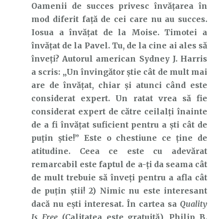
Oamenii de succes privesc învățarea în
mod diferit față de cei care nu au succes.
Iosua a învățat de la Moise. Timotei a
învățat de la Pavel. Tu, de la cine ai ales să
înveți? Autorul american Sydney J. Harris
a scris: „Un învingător știe cât de mult mai
are de învățat, chiar și atunci când este
considerat expert. Un ratat vrea să fie
considerat expert de către ceilalți înainte
de a fi învățat suficient pentru a ști cât de
puțin știe!” Este o chestiune ce ține de
atitudine. Ceea ce este cu adevărat
remarcabil este faptul de a-ți da seama cât
de mult trebuie să înveți pentru a afla cât
de puțin știi!
2) Nimic nu este interesant
dacă nu ești interesat. În cartea sa
Quality
Is Free
(Calitatea este gratuită), Philip B.