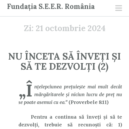
S
Fundația S.E.E.R. România
a
men
r
prin
Zi:
21 octombrie 2024
i
l
a
c
NU ÎNCETA SĂ ÎNVEȚI ȘI
o
SĂ TE DEZVOLȚI (2)
n
ț
i
„Î
nţelepciunea preţuieşte mai mult decât
n
mărgăritarele şi niciun lucru de preţ nu
u
se poate asemui cu ea.”
(Proverbele 8:11)
t
Pentru a continua să înveți și să te
dezvolți, trebuie să recunoști că:
1)