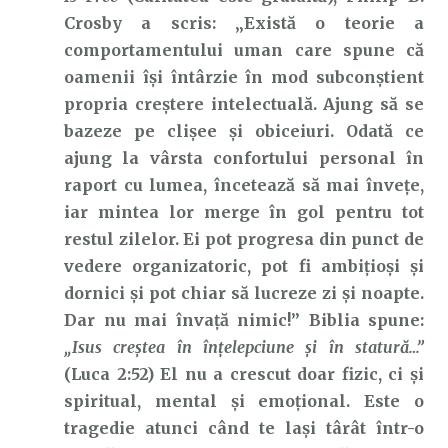
Crosby a scris: „Există o teorie a
comportamentului uman care spune că
oamenii își întârzie în mod subconștient
propria creștere intelectuală. Ajung să se
bazeze pe clișee și obiceiuri. Odată ce
ajung la vârsta confortului personal în
raport cu lumea, încetează să mai învețe,
iar mintea lor merge în gol pentru tot
restul zilelor. Ei pot progresa din punct de
vedere organizatoric, pot fi ambițioși și
dornici și pot chiar să lucreze zi și noapte.
Dar nu mai învață nimic!”
Biblia spune:
„Isus creştea în înţelepciune și în statură…”
(Luca 2:52) El nu a crescut doar fizic, ci și
spiritual, mental și emoțional. Este o
tragedie atunci când te lași târât într-o