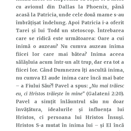
cu avionul din Dallas la Phoenix, până
acasă la Patricia, unde cele două mame s-au
îmbrățișat îndelung. Apoi Patricia i-a oferit
Tarei și lui Todd un stetoscop. Întrebarea
care se ridică este următoarea: Oare a cui
inimă o auzeau? Nu cumva auzeau inima
fiicei lor care mai bătea? Inima aceea
sălășluia acum într-un alt trup, dar era tot a
fiicei lor. Când Dumnezeu îți ascultă inima,
nu cumva El aude inima care încă mai bate
– a Fiului Său?! Pavel a spus:
„Nu mai trăiesc
eu, ci Hristos trăieşte în mine”
(Galateni 2:20).
Pavel a simțit înlăuntrul său nu doar
învățătura, idealurile și influența lui
Hristos, ci persoana lui Hristos Însuși.
Hristos S-a mutat în inima lui – și El încă