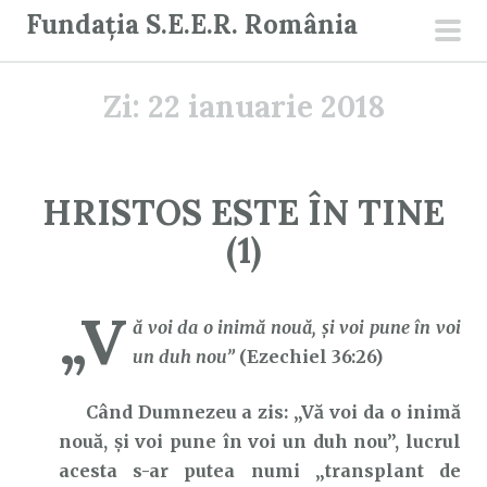
S
Fundația S.E.E.R. România
a
men
r
prin
Zi:
22 ianuarie 2018
i
l
a
c
HRISTOS ESTE ÎN TINE
o
(1)
n
ț
i
„V
ă voi da o inimă nouă, şi voi pune în voi
n
un duh nou”
(Ezechiel 36:26)
u
t
Când Dumnezeu a zis: „Vă voi da o inimă
nouă, şi voi pune în voi un duh nou”, lucrul
acesta s-ar putea numi „transplant de