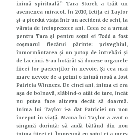
inimă spirituală.” Tara Storch a trăit un
asemenea miracol. În 2010, fetița ei Taylor
și-a pierdut viața într-un accident de schi, la
vârsta de treisprezece ani. Ceea ce a urmat
pentru Tara și pentru soțul ei Todd a fost
coșmarul fiecărui părinte: priveghiul,
înmormântarea și un potop de întrebări și
de lacrimi. S-au hotărât să doneze organele
fiicei lor pacienților în nevoie. Și cea mai
mare nevoie de-a primi o inimă nouă a fost
Patricia Winners. De cinci ani, inima ei era
așa de bolnavă, slăbind-o atât de tare, încât
nu putea face altceva decât să doarmă.
Inima lui Taylor i-a dat Patriciei un nou
început în viață. Mama lui Taylor a avut o
singură dorință: să audă bătând din nou
inima fiicei ei. Împreună cu soțul ei a mers