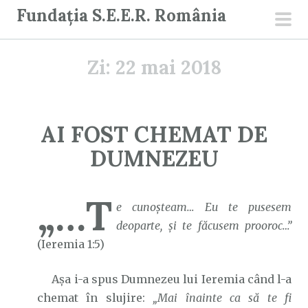
S
Fundația S.E.E.R. România
a
men
r
prin
Zi:
22 mai 2018
i
l
a
c
AI FOST CHEMAT DE
o
DUMNEZEU
n
ț
i
„…T
e cunoşteam… Eu te pusesem
n
deoparte, şi te făcusem prooroc…”
u
(Ieremia 1:5)
t
Așa i-a spus Dumnezeu lui Ieremia când l-a
chemat în slujire:
„Mai înainte ca să te fi