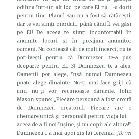
odihna într-un alt loc, pe care El nu l-a dorit
pentru tine. Planul Său nu a fost să rătăcești,
dar te vei simți pierdut… până când Îl vei găsi
pe El! De aceea te simți inconfortabil în
anumite locuri și în preajma anumitor
oameni. Nu contează cât de mult încerci, nu te
potrivești pentru că Dumnezeu te-a pus
deoparte pentru El. 3) Dumnezeu te-a ales.
Oamenii pot alege, însă numai Dumnezeu
poate alege dinainte. Nu-ți mai face griji că
unii nu-ți vor recunoaște darurile. John
Mason spune: „Fiecare persoană a fost croită
de Dumnezeu creatorul. Fiecare are o
chemare unică și personală pentru viața lui –
aceea de a fi noi înșine, și nu copii ale altora!”
Dumnezeu i-a mai apoi zis lui Ieremia:
„Te vei