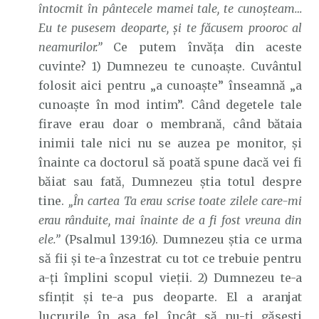
întocmit în pântecele mamei tale, te cunoşteam…
Eu te pusesem deoparte, şi te făcusem prooroc al
neamurilor.”
Ce putem învăța din aceste
cuvinte? 1) Dumnezeu te cunoaște. Cuvântul
folosit aici pentru „a cunoaște” înseamnă „a
cunoaște în mod intim”. Când degetele tale
firave erau doar o membrană, când bătaia
inimii tale nici nu se auzea pe monitor, și
înainte ca doctorul să poată spune dacă vei fi
băiat sau fată, Dumnezeu știa totul despre
tine.
„În cartea Ta erau scrise toate zilele care-mi
erau rânduite, mai înainte de a fi fost vreuna din
ele.”
(Psalmul 139:16). Dumnezeu știa ce urma
să fii și te-a înzestrat cu tot ce trebuie pentru
a-ți împlini scopul vieții. 2) Dumnezeu te-a
sfințit și te-a pus deoparte. El a aranjat
lucrurile în așa fel încât să nu-ți găsești