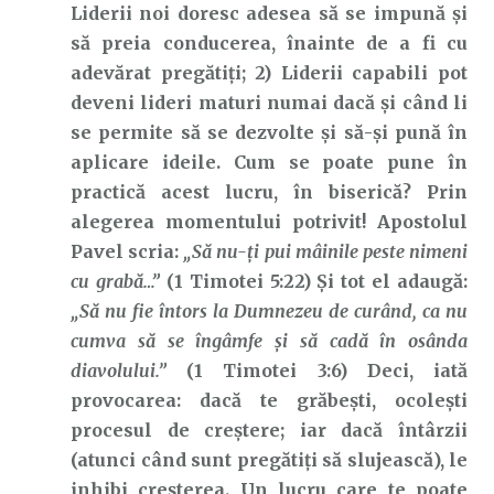
Liderii noi doresc adesea să se impună și
să preia conducerea, înainte de a fi cu
adevărat pregătiți; 2) Liderii capabili pot
deveni lideri maturi numai dacă și când li
se permite să se dezvolte și să-și pună în
aplicare ideile. Cum se poate pune în
practică acest lucru, în biserică? Prin
alegerea momentului potrivit! Apostolul
Pavel scria:
„Să nu-ţi pui mâinile peste nimeni
cu grabă…”
(1 Timotei 5:22) Și tot el adaugă:
„Să nu fie întors la Dumnezeu de curând, ca nu
cumva să se îngâmfe şi să cadă în osânda
diavolului.”
(1 Timotei 3:6) Deci, iată
provocarea: dacă te grăbești, ocolești
procesul de creștere; iar dacă întârzii
(atunci când sunt pregătiți să slujească), le
inhibi creșterea. Un lucru care te poate