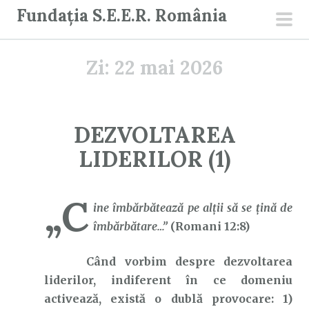
S
Fundația S.E.E.R. România
a
men
r
prin
Zi:
22 mai 2026
i
l
a
c
DEZVOLTAREA
o
LIDERILOR (1)
n
ț
i
„C
ine îmbărbătează pe alţii să se ţină de
n
îmbărbătare…”
(Romani 12:8)
u
t
Când vorbim despre dezvoltarea
liderilor, indiferent în ce domeniu
activează, există o dublă provocare: 1)