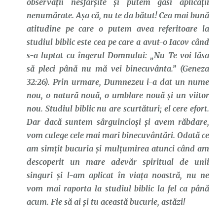
observații nesfârșite și putem găsi aplicații
nenumărate. Așa că, nu te da bătut! Cea mai bună
atitudine pe care o putem avea referitoare la
studiul biblic este cea pe care a avut-o Iacov când
s-a luptat cu îngerul Domnului: „Nu Te voi lăsa
să pleci până nu mă vei binecuvânta.” (Geneza
32:26). Prin urmare, Dumnezeu i-a dat un nume
nou, o natură nouă, o umblare nouă și un viitor
nou. Studiul biblic nu are scurtături; el cere efort.
Dar dacă suntem sârguincioși și avem răbdare,
vom culege cele mai mari binecuvântări. Odată ce
am simțit bucuria și mulțumirea atunci când am
descoperit un mare adevăr spiritual de unii
singuri și l-am aplicat în viața noastră, nu ne
vom mai raporta la studiul biblic la fel ca până
acum. Fie să ai și tu această bucurie, astăzi!