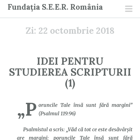
S
Fundația S.E.E.R. România
a
men
r
prin
Zi:
22 octombrie 2018
i
l
a
c
IDEI PENTRU
o
STUDIEREA SCRIPTURII
n
ț
(1)
i
n
„P
u
oruncile Tale însă sunt fără margini”
t
(Psalmul 119:96)
Psalmistul a scris: „Văd că tot ce este desăvârşit
are margini: poruncile Tale însă sunt fără