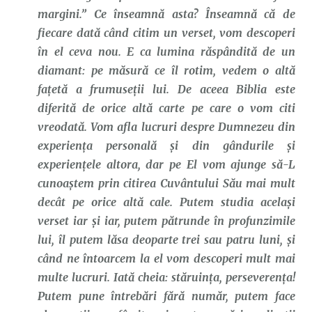
margini.” Ce înseamnă asta? Înseamnă că de
fiecare dată când citim un verset, vom descoperi
în el ceva nou. E ca lumina răspândită de un
diamant: pe măsură ce îl rotim, vedem o altă
fațetă a frumuseții lui. De aceea Biblia este
diferită de orice altă carte pe care o vom citi
vreodată. Vom afla lucruri despre Dumnezeu din
experiența personală și din gândurile și
experiențele altora, dar pe El vom ajunge să-L
cunoaștem prin citirea Cuvântului Său mai mult
decât pe orice altă cale. Putem studia același
verset iar și iar, putem pătrunde în profunzimile
lui, îl putem lăsa deoparte trei sau patru luni, și
când ne întoarcem la el vom descoperi mult mai
multe lucruri. Iată cheia: stăruința, perseverența!
Putem pune întrebări fără număr, putem face