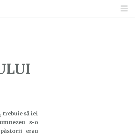
men
prin
ULUI
trebuie să iei
Dumnezeu s-o
păstorii erau