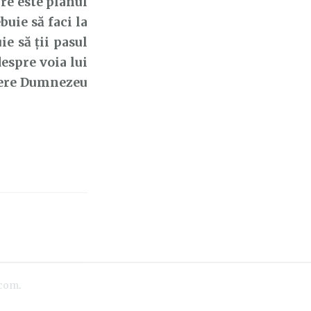
are este planul
buie să faci la
e să ții pasul
despre voia lui
 cere Dumnezeu
.com
.