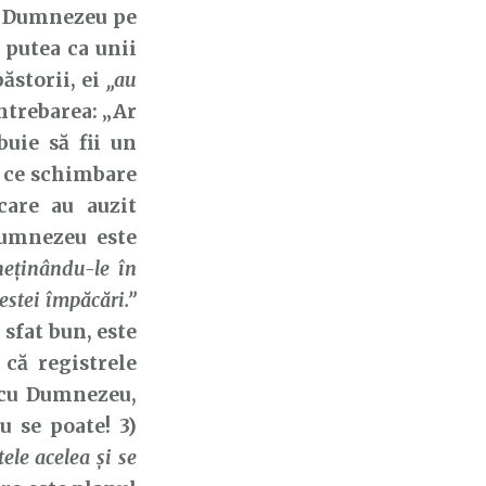
a, Dumnezeu pe
 putea ca unii
ăstorii, ei
„au
întrebarea: „Ar
uie să fii un
i ce schimbare
care au auzit
umnezeu este
eținându-le în
estei împăcări.”
 sfat bun, este
 că registrele
e cu Dumnezeu,
 se poate! 3)
ele acelea și se