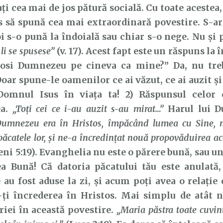
ți cea mai de jos pătură socială. Cu toate aceste
es să spună cea mai extraordinară povestire. S-ar
i s-o pună la îndoială sau chiar s-o nege. Nu și p
e li se spusese”
(v. 17). Acest fapt este un răspuns la 
losi Dumnezeu pe cineva ca mine?” Da, nu treb
Doar spune-le oamenilor ce ai văzut, ce ai auzit ș
Domnul Isus în viața ta! 2) Răspunsul celor 
ea.
„Toți cei ce i-au auzit s-au mirat…”
Harul lui D
Dumnezeu era în Hristos, împăcând lumea cu Sine, n
păcatele lor, și ne-a încredințat nouă propovăduirea ac
eni 5:19). Evanghelia nu este o părere bună, sau un
ea Bună! Că datoria păcatului tău este anulată,
 au fost aduse la zi, și acum poți avea o relați
ți încrederea în Hristos. Mai simplu de atât nu
iei în această povestire.
„Maria păstra toate cuvint