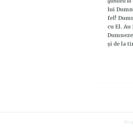
gândea la 
lui Dumne
fel! Dumn
cu El. Au
Dumnezeu,
și de la ti
Pro