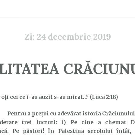
Zi:
24 decembrie 2019
LITATEA CRĂCIUN
oți cei ce i-au auzit s-au mirat…” (Luca 2:18)
Pentru a prețui cu adevărat istoria Crăciunului, 
iderare trei lucruri: 1) Pe cine a chemat 
scă. Pe păstori! În Palestina secolului întâi, 