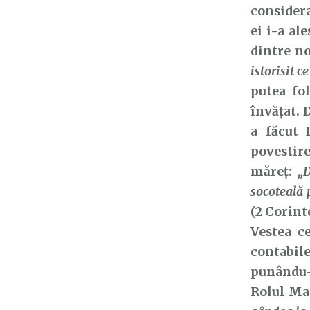
considera
ei i-a al
dintre no
istorisit c
putea fo
învățat. 
a făcut 
povestir
măreț:
„
socoteală 
(2 Corint
Vestea c
contabile
punându-
Rolul Mar