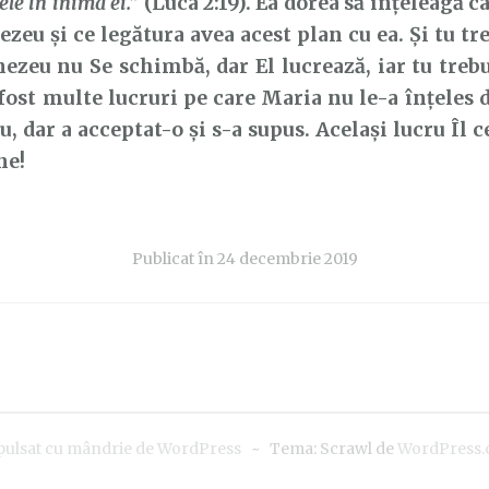
ele în inima ei.”
(Luca 2:19). Ea dorea să înțeleagă c
zeu și ce legătura avea acest plan cu ea. Și tu tre
ezeu nu Se schimbă, dar El lucrează, iar tu trebui
 fost multe lucruri pe care Maria nu le-a înțeles 
 dar a acceptat-o și s-a supus. Același lucru Îl
ne!
Publicat în
24 decembrie 2019
pulsat cu mândrie de WordPress
~
Tema: Scrawl de
WordPress