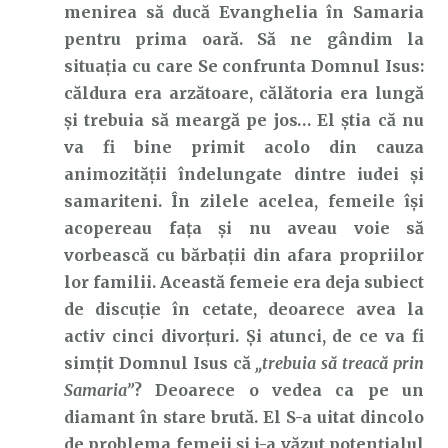
menirea să ducă Evanghelia în Samaria
pentru prima oară. Să ne gândim la
situația cu care Se confrunta Domnul Isus:
căldura era arzătoare, călătoria era lungă
și trebuia să meargă pe jos… El știa că nu
va fi bine primit acolo din cauza
animozității îndelungate dintre iudei și
samariteni. În zilele acelea, femeile își
acopereau fața și nu aveau voie să
vorbească cu bărbații din afara propriilor
lor familii. Această femeie era deja subiect
de discuție în cetate, deoarece avea la
activ cinci divorțuri. Și atunci, de ce va fi
simțit Domnul Isus că
„trebuia să treacă prin
Samaria”
? Deoarece o vedea ca pe un
diamant în stare brută. El S-a uitat dincolo
de problema femeii și i-a văzut potențialul