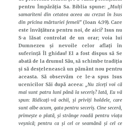
pentru Împărăția Sa. Biblia spune:
„Mulți
samariteni din cetatea aceea au crezut în Isus
din pricina mărturiei femeii”
(Ioan 4:39). Care
este învățătura pentru noi, de aici? Isus nu
S-a lăsat controlat de un orar; voia lui
Dumnezeu și nevoile celor aflați în
suferință Îl ghidau! El a fost dispus să Se
abată de la drumul Său, să schimbe tradiția
și să desțelenească un pământ nou pentru
aceasta. Să observăm ce le-a spus Isus
ucenicilor Săi după aceea:
„Nu ziceți voi că
mai sunt patru luni până la seceriș? Iată, Eu vă
spun: Ridicați-vă ochii, și priviți holdele, care
sunt albe acum, gata pentru seceriș. Cine seceră,
primește o plată, și strânge roadă pentru viața
veșnică; pentru ca și cel ce seamănă și cel ce