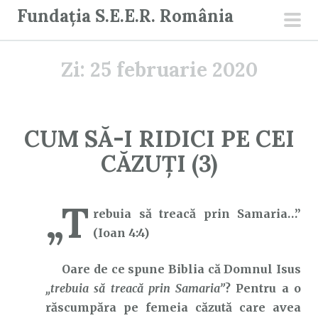
S
Fundația S.E.E.R. România
a
men
r
prin
Zi:
25 februarie 2020
i
l
a
c
CUM SĂ-I RIDICI PE CEI
o
CĂZUȚI (3)
n
ț
i
„T
rebuia să treacă prin Samaria…”
n
(Ioan 4:4)
u
t
Oare de ce spune Biblia că Domnul Isus
„trebuia să treacă prin Samaria”
? Pentru a o
răscumpăra pe femeia căzută care avea