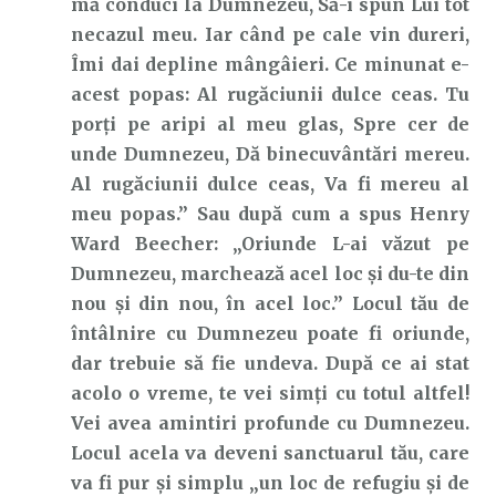
mă conduci la Dumnezeu, Să-i spun Lui tot
necazul meu. Iar când pe cale vin dureri,
Îmi dai depline mângâieri. Ce minunat e-
acest popas: Al rugăciunii dulce ceas. Tu
porți pe aripi al meu glas, Spre cer de
unde Dumnezeu, Dă binecuvântări mereu.
Al rugăciunii dulce ceas, Va fi mereu al
meu popas.” Sau după cum a spus Henry
Ward Beecher: „Oriunde L-ai văzut pe
Dumnezeu, marchează acel loc și du-te din
nou și din nou, în acel loc.” Locul tău de
întâlnire cu Dumnezeu poate fi oriunde,
dar trebuie să fie undeva. După ce ai stat
acolo o vreme, te vei simți cu totul altfel!
Vei avea amintiri profunde cu Dumnezeu.
Locul acela va deveni sanctuarul tău, care
va fi pur și simplu „un loc de refugiu și de