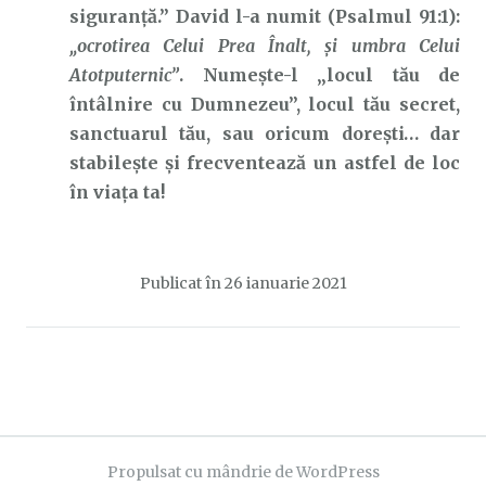
siguranță.” David l-a numit (Psalmul 91:1):
„ocrotirea Celui Prea Înalt, şi umbra Celui
Atotputernic”
. Numește-l „locul tău de
întâlnire cu Dumnezeu”, locul tău secret,
sanctuarul tău, sau oricum dorești… dar
stabilește și frecventează un astfel de loc
în viața ta!
Publicat în
26 ianuarie 2021
Propulsat cu mândrie de WordPress