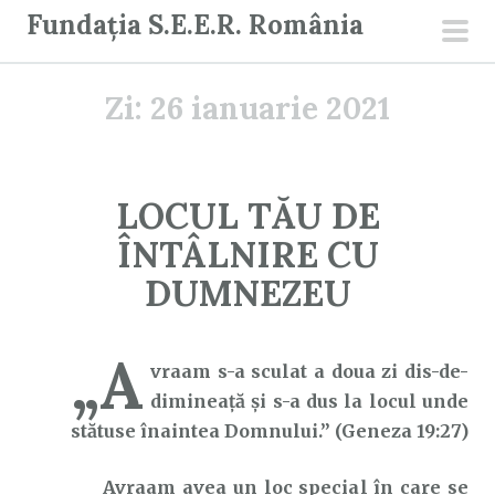
S
Fundația S.E.E.R. România
a
men
r
prin
Zi:
26 ianuarie 2021
i
l
a
c
LOCUL TĂU DE
o
ÎNTÂLNIRE CU
n
ț
DUMNEZEU
i
n
„A
u
vraam s-a sculat a doua zi dis-de-
t
dimineaţă şi s-a dus la locul unde
stătuse înaintea Domnului.” (Geneza 19:27)
Avraam avea un loc special în care se