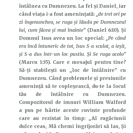
întâlnea cu Dumnezeu. La fel și Daniel, iar
când viața i-a fost amenințată:
„de trei ori pe
zi îngenunchea, se ruga şi lăuda pe Dumnezeul
lui, cum făcea şi mai înainte”
(Daniel 6:10). Și
Domnul Isus avea un loc special:
„Pe când
era încă întuneric de tot, Isus S-a sculat, a ieşit,
şi S-a dus într-un loc pustiu. Şi Se ruga acolo”
(Marcu 1:35). Care e mesajul pentru tine?
Să-ți stabilești un „loc de întâlnire” cu
Dumnezeu. Când problemele și presiunile
amenință să te copleșească, du-te la locul
tău de întâlnire cu Dumnezeu.
Compozitorul de imnuri William Walford
a pus pe hârtie aceste cuvinte profunde
care au rezistat în timp: „Al rugăciunii
dulce ceas, Mă chemi îngrijorări să las, Și