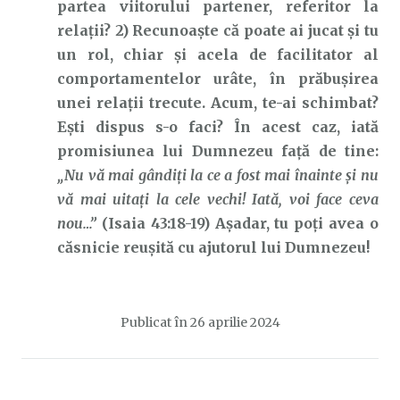
partea viitorului partener, referitor la
relații? 2) Recunoaște că poate ai jucat și tu
un rol, chiar și acela de facilitator al
comportamentelor urâte, în prăbușirea
unei relații trecute. Acum, te-ai schimbat?
Ești dispus s-o faci? În acest caz, iată
promisiunea lui Dumnezeu față de tine:
„Nu vă mai gândiţi la ce a fost mai înainte şi nu
vă mai uitaţi la cele vechi! Iată, voi face ceva
nou…”
(Isaia 43:18-19) Așadar, tu poți avea o
căsnicie reușită cu ajutorul lui Dumnezeu!
Publicat în
26 aprilie 2024