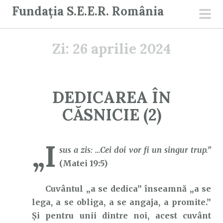
S
Fundația S.E.E.R. România
a
men
r
prin
Zi:
26 aprilie 2024
i
l
a
c
DEDICAREA ÎN
o
CĂSNICIE (2)
n
ț
i
„I
sus a zis: …Cei doi vor fi un singur trup.”
n
(Matei 19:5)
u
t
Cuvântul „a se dedica” înseamnă „a se
lega, a se obliga, a se angaja, a promite.”
Și pentru unii dintre noi, acest cuvânt