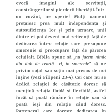
evocă imagini ale servituții,
constrângerilor și pierderii libertății. Într-
un cuvânt, ne sperie! Mulți oameni
prețuiesc prea mult independența și
autosuficiența lor și prin urmare, unii
dintre ei pot deveni mai reticenți față de
dedicarea într-o relație care presupune
smerenie și preocupare față de părerea
celuilalt. Biblia spune să
„nu facem nimic
din duh de ceartă… ci, în smerenie”
să ne
privim soțul sau soția mai presus de noi
înșine (vezi Filipeni 2:3-4). Cei care nu se
dedică relației de căsătorie doresc să
mențină relația fluidă și flexibilă, astfel
încât să poată rămâne în relație sau să
poată ieși din relație când doresc.
Partenerul care dorește dedicarea în