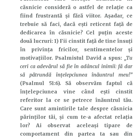
căsnicie consideră o astfel de relație ca
fiind frustrantă și fără viitor. Așadar, ce
trebuie să faci, dacă ești reticent față de
dedicarea în căsnicie? Cel puțin aceste
două lucruri: 1) Fii cinstit față de tine însuți
în privința fricilor, sentimentelor și
motivațiilor. Psalmistul David a spus:
„Tu
ceri ca adevărul să fie în adâncul inimii: fă dar
să pătrundă înţelepciunea înăuntrul meu!”
(Psalmul 51:6). Să observăm faptul că
înțelepciunea vine când ești cinstit
referitor la ce se petrece înăuntrul tău.
Care sunt amintirile tale despre căsnicia
părinților tăi, și cum te-a afectat relația
lor? Ai observat aceleași tipare de
comportament din partea ta sau din