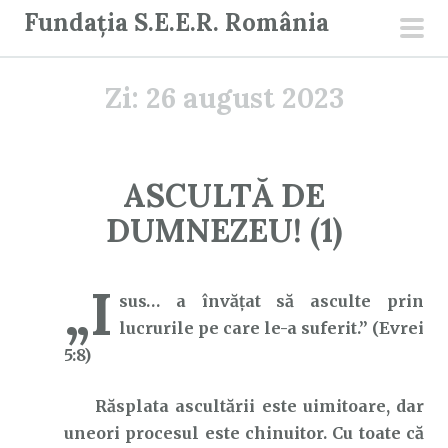
S
Fundația S.E.E.R. România
a
men
r
prin
Zi:
26 august 2023
i
l
a
c
ASCULTĂ DE
o
DUMNEZEU! (1)
n
ț
i
„I
sus… a învăţat să asculte prin
n
lucrurile pe care le-a suferit.” (Evrei
u
5:8)
t
Răsplata ascultării este uimitoare, dar
uneori procesul este chinuitor. Cu toate că