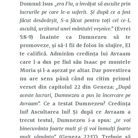
Domnul Isus
„era Fiu, a învăţat să asculte prin
lucrurile pe care le-a suferit. Şi după ce a fost
făcut desăvârşit, S-a făcut pentru toţi cei ce-L
ascultă, urzitorul unei mântuiri veşnice.”
(Evrei
5:8-9) Înainte ca Dumnezeu să te
promoveze, și să-I fii de folos în slujire, El
te califică. Admirăm credința lui Avraam
care l-a dus pe fiul său Isaac pe muntele
Moria și l-a așezat pe altar. Dar povestirea
nu are sens până când nu citim primul
verset din capitolul 22 din Geneza:
„După
aceste lucruri, Dumnezeu a pus la încercare pe
Avraam”.
Ce a testat Dumnezeu? Credința
lui! Ascultarea lui! Și după ce Avraam a
trecut testul, Dumnezeu i-a spus:
„te voi
binecuvânta foarte mult şi-ţi voi înmulţi foarte
mult sămânţa”
(Geneza 22:17). Trebuie să