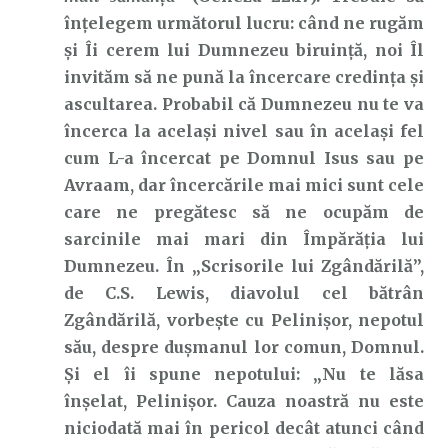
înțelegem următorul lucru: când ne rugăm
și Îi cerem lui Dumnezeu biruință, noi Îl
invităm să ne pună la încercare credința și
ascultarea. Probabil că Dumnezeu nu te va
încerca la același nivel sau în același fel
cum L-a încercat pe Domnul Isus sau pe
Avraam, dar încercările mai mici sunt cele
care ne pregătesc să ne ocupăm de
sarcinile mai mari din Împărăția lui
Dumnezeu. În „Scrisorile lui Zgândărilă”,
de C.S. Lewis, diavolul cel bătrân
Zgândărilă, vorbește cu Pelinișor, nepotul
său, despre dușmanul lor comun, Domnul.
Și el îi spune nepotului: „Nu te lăsa
înșelat, Pelinișor. Cauza noastră nu este
niciodată mai în pericol decât atunci când