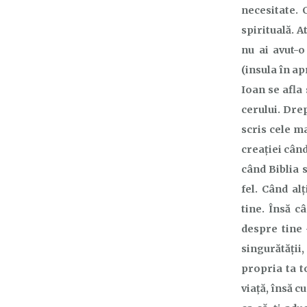
necesitate. 
spirituală. 
nu ai avut-o
(insula în ap
Ioan se afla
cerului. Dre
scris cele m
creației când
când Biblia
fel. Când al
tine. Însă c
despre tine 
singurătății,
propria ta t
viață, însă c