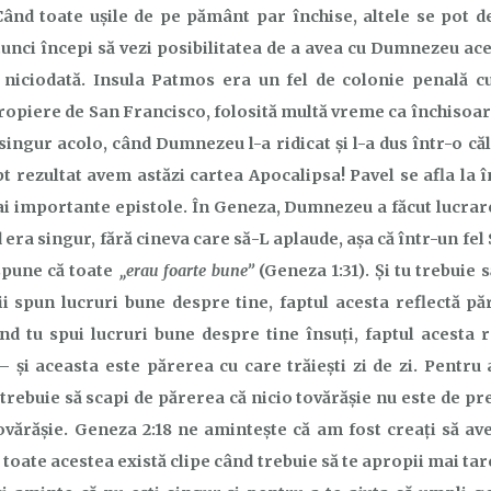
Când toate ușile de pe pământ par închise, altele se pot 
Atunci începi să vezi posibilitatea de a avea cu Dumnezeu ace
 niciodată.
I
nsula Patmos
era
un fel de colonie penală c
ropiere de San Francisco, folosită multă vreme ca închisoare
 singur
acolo,
când Dumnezeu l-a ridicat și l-a dus într-o că
pt rezultat avem astăzi cartea Apocalipsa! Pavel se afla la 
ai importante epistole. În Geneza, Dumnezeu a făcut lucra
 era singur, fără cineva care să-L aplaude, așa că
într-un fel 
„erau foarte bune”
spun
e că toate
(Geneza 1:31). Și tu trebuie s
ții spun lucruri bune despre tine, faptul acesta reflectă p
ând tu spui lucruri bune despre tine însuți, faptul acesta r
– și aceasta este părerea cu care trăiești zi de zi. Pentru 
 trebuie să scapi de părerea că nicio tovărășie nu este de pr
ovărășie. Geneza 2:18 ne amintește că am fost creați să a
u toate acestea există clipe când trebuie să te apropii mai 