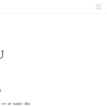
men
prin
U
)
ce se naște din