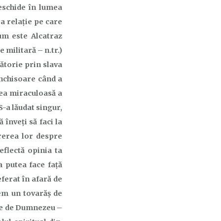
deschide în lumea
a relație pe care
um este Alcatraz
 militară – n.tr.)
lătorie prin slava
închisoare când a
rea miraculoasă a
S
-a lăudat singur,
ă înveți să faci la
ărerea lor despre
eflectă opinia ta
a putea face față
eferat în afară de
vem un tovarăș de
tare de Dumnezeu –