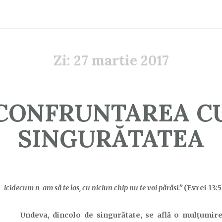
Zi:
27 martie 2017
CONFRUNTAREA C
SINGURĂTATEA
N
icidecum n-am să te las, cu niciun chip nu te voi părăsi.”
(Evrei 13:5
Undeva, dincolo de singurătate, se află o mulțumire 