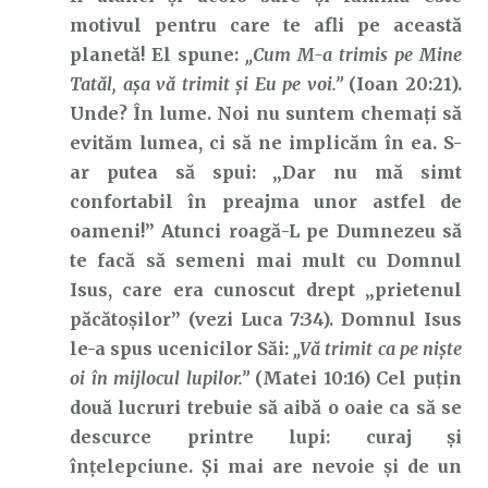
motivul pentru care te afli pe această
planetă! El spune:
„Cum M-a trimis pe Mine
Tatăl, aşa vă trimit şi Eu pe voi.”
(Ioan 20:21).
Unde? În lume. Noi nu suntem chemați să
evităm lumea, ci să ne implicăm în ea. S-
ar putea să spui: „Dar nu mă simt
confortabil în preajma unor astfel de
oameni!” Atunci roagă-L pe Dumnezeu să
te facă să semeni mai mult cu Domnul
Isus, care era cunoscut drept „prietenul
păcătoșilor” (vezi Luca 7:34). Domnul Isus
le-a spus ucenicilor Săi:
„Vă trimit ca pe nişte
oi în mijlocul lupilor.”
(Matei 10:16) Cel puțin
două lucruri trebuie să aibă o oaie ca să se
descurce printre lupi: curaj și
înțelepciune. Și mai are nevoie și de un