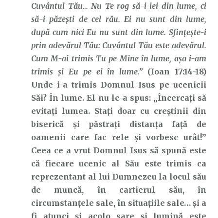
Cuvântul Tău… Nu Te rog să-i iei din lume, ci
să-i păzeşti de cel rău. Ei nu sunt din lume,
după cum nici Eu nu sunt din lume. Sfinţeşte-i
prin adevărul Tău: Cuvântul Tău este adevărul.
Cum M-ai trimis Tu pe Mine în lume, aşa i-am
trimis şi Eu pe ei în lume.”
(Ioan 17:14-18)
Unde i-a trimis Domnul Isus pe ucenicii
Săi? În lume. El nu le-a spus: „Încercați să
evitați lumea. Stați doar cu creștinii din
biserică și păstrați distanța față de
oamenii care fac rele și vorbesc urât!”
Ceea ce a vrut Domnul Isus să spună este
că fiecare ucenic al Său este trimis ca
reprezentant al lui Dumnezeu la locul său
de muncă, în cartierul său, în
circumstanțele sale, în situațiile sale… și a
fi atunci și acolo sare și lumină este