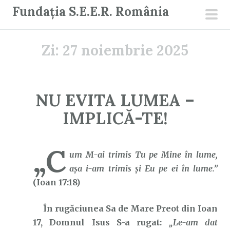
S
Fundația S.E.E.R. România
a
men
r
prin
Zi:
27 noiembrie 2025
i
l
a
c
NU EVITA LUMEA –
o
IMPLICĂ-TE!
n
ț
i
„C
um M-ai trimis Tu pe Mine în lume,
n
aşa i-am trimis şi Eu pe ei în lume.”
u
(Ioan 17:18)
t
În rugăciunea Sa de Mare Preot din Ioan
17, Domnul Isus S-a rugat:
„Le-am dat