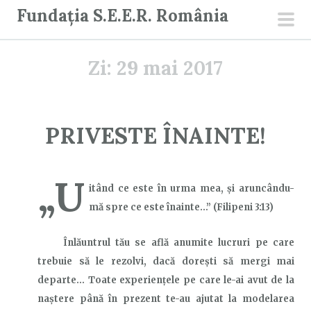
S
Fundația S.E.E.R. România
a
men
r
prin
Zi:
29 mai 2017
i
l
a
c
PRIVESTE ÎNAINTE!
o
n
ț
„U
itând ce este în urma mea, şi aruncându-
i
mă spre ce este înainte…”
(Filipeni 3:13)
n
u
Înlăuntrul tău se află anumite lucruri pe care
t
trebuie să le rezolvi, dacă dorești să mergi mai
departe… Toate experiențele pe care le-ai avut de la
naștere până în prezent te-au ajutat la modelarea