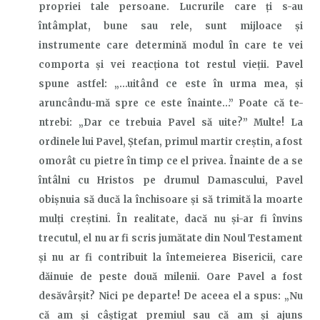
propriei tale persoane. Lucrurile care ți s-au
întâmplat, bune sau rele, sunt
mijloace și
instrumente care determină modul în care te vei
comporta și vei reacționa tot restul vieții. Pavel
spune astfel: „…uitând ce este în urma mea, şi
aruncându-mă spre ce este înainte…”
Poate că te-
ntrebi:
„Dar ce
trebuia Pavel să uite?” Multe! La
ordinele lui Pavel, Ștefan, primul martir creștin, a fost
omorât cu pietre în timp ce el privea. Înainte de a se
întâlni cu Hristos pe drumul Damascului, Pavel
obișnuia să ducă la închisoare și să trimită la moarte
mulți creștini. În realitate, dacă nu și-ar fi învins
trecutul, el nu ar fi scris jumătate din Noul Testament
și nu ar fi contribuit la întemeierea
B
iserici
i,
care
dăinuie de peste două milenii. Oare Pavel a fost
desăvârșit? Nici pe departe! De aceea el a spus: „Nu
că am şi câştigat premiul sau că am şi ajuns