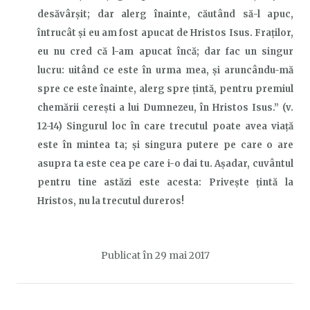
desăvârşit; dar alerg înainte, căutând să-l apuc,
întrucât şi eu am fost apucat de Hristos Isus. Fraţilor,
eu nu cred că l-am apucat încă; dar fac un singur
lucru: uitând ce este în urma mea, şi aruncându-mă
spre ce este înainte, alerg spre ţintă, pentru premiul
chemării cereşti a lui Dumnezeu, în Hristos Isus.” (v.
12-14) Singurul loc în care trecutul poate avea viață
este în
mintea
ta; și singura putere pe care o are
asupra ta este cea pe care i-o dai tu. Așadar, cuvântul
pentru tine astăzi este acesta: Privește țintă la
Hristos, nu la trecutul dureros!
Publicat în
29 mai 2017