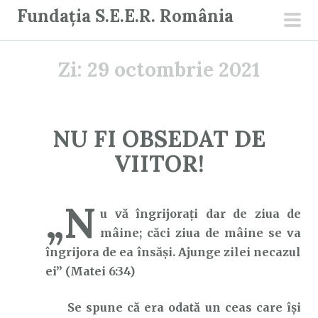
S
Fundația S.E.E.R. România
a
men
r
prin
Zi:
29 octombrie 2021
i
l
a
c
NU FI OBSEDAT DE
o
VIITOR!
n
ț
i
„N
u vă îngrijoraţi dar de ziua de
n
mâine; căci ziua de mâine se va
u
îngrijora de ea însăşi. Ajunge zilei necazul
t
ei” (Matei 6:34)
Se spune că era odată un ceas care își