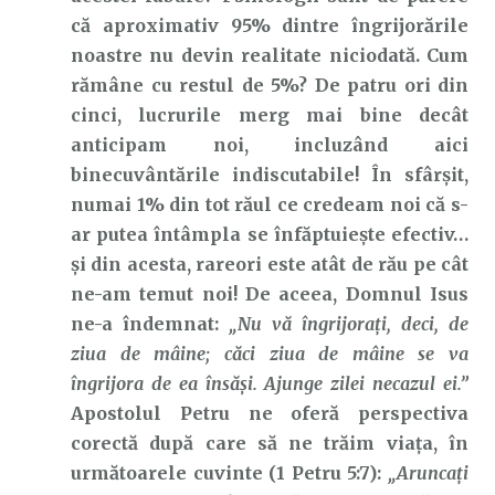
că aproximativ 95% dintre îngrijorările
noastre nu devin realitate niciodată. Cum
rămâne cu restul de 5%? De patru ori din
cinci, lucrurile merg mai bine decât
anticipam noi, incluzând aici
binecuvântările indiscutabile! În sfârșit,
numai 1% din tot răul ce credeam noi că s-
ar putea întâmpla se înfăptuiește efectiv…
și din acesta, rareori este atât de rău pe cât
ne-am temut noi! De aceea, Domnul Isus
ne-a îndemnat:
„Nu vă îngrijoraţi, deci, de
ziua de mâine; căci ziua de mâine se va
îngrijora de ea însăşi. Ajunge zilei necazul ei.”
Apostolul Petru ne oferă perspectiva
corectă după care să ne trăim viața, în
următoarele cuvinte (1 Petru 5:7):
„Aruncaţi