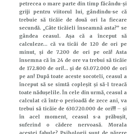
petrecea o mare parte din timp făcându-și
griji pentru viitorul lui, gândindu-se că
trebuie să ticăie de două ori la fiecare
secundă. „Câte ticăieli înseamnă asta?” se
gândea ceasul. Așa că a început să
calculeze… că va ticăi de 120 de ori pe
minut, și de 7.200 de ori pe oră! Asta
însemna că în 24 de ore va trebui să ticăie
de 172.800 de ori!… și de 63.072.000 de ori
pe an! După toate aceste socoteli, ceasul a
început să se simtă copleșit și să-l treacă
toate nădușelile. În cele din urmă, ceasul a
calculat că într-o perioadă de zece ani, va
trebui să ticăie de 630.720.000 de ori!!! – și
în acel moment, ceasul s-a prăbușit,
suferind o cădere nervoasă. Morala
acestei fabule? Psihologii sunt de părere