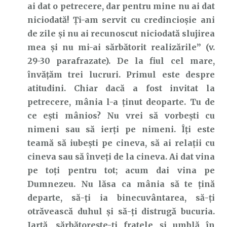
ai dat o petrecere, dar pentru mine nu ai dat
niciodată! Ți-am servit cu credincioșie ani
de zile și nu ai recunoscut niciodată slujirea
mea și nu mi-ai sărbătorit realizările” (v.
29-30 parafrazate). De la fiul cel mare,
învățăm trei lucruri. Primul este despre
atitudini. Chiar dacă a fost invitat la
petrecere, mânia l-a ținut deoparte. Tu de
ce ești mânios? Nu vrei să vorbești cu
nimeni sau să ierți pe nimeni. Îți este
teamă să iubești pe cineva, să ai relații cu
cineva sau să înveți de la cineva. Ai dat vina
pe toți pentru tot; acum dai vina pe
Dumnezeu. Nu lăsa ca mânia să te țină
departe, să-ți ia binecuvântarea, să-ți
otrăvească duhul și să-ți distrugă bucuria.
Iartă, sărbătorește-ți fratele și umblă în