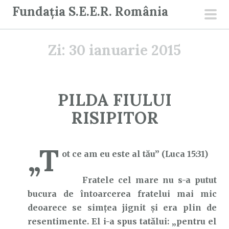
S
Fundația S.E.E.R. România
a
men
r
prin
Zi:
30 ianuarie 2015
i
l
a
c
PILDA FIULUI
o
RISIPITOR
n
ț
i
„T
ot ce am eu este al tău” (Luca 15:31)
n
u
Fratele cel mare nu s-a putut
t
bucura de întoarcerea fratelui mai mic
deoarece se simțea jignit și era plin de
resentimente. El i-a spus tatălui: „pentru el