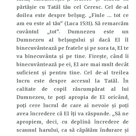
părtășie cu Tatăl tău cel Ceresc. Cel de-al
doilea este despre belșug. „Fiule … tot ce
am eu este al tău” (Luca 15:31). Să remarcăm
cuvântul „tot”. Dumnezeu este un
Dumnezeu al belșugului și dacă El îl
binecuvântează pe fratele și pe sora ta, El te
va binecuvânta și pe tine. Firește, când îi
binecuvântează pe ei, El are mai mult decât
suficient și pentru tine. Cel de-al treilea
lucru este despre accesul la Tatăl. În
calitate de copil răscumpărat al lui
Dumnezeu, te poți apropia de El oricând,
poți cere lucrul de care ai nevoie și poți
avea încredere că El îți va răspunde. „Să ne
apropiem, deci, cu deplină încredere de
scaunul harului, ca să căpătăm îndurare şi