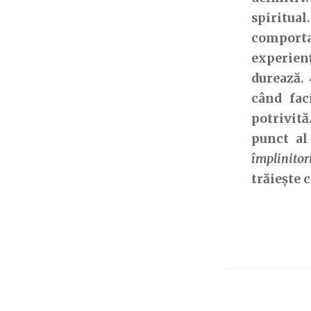
spiritua
comporta
experien
durează.
când fac
potrivit
punct al
împlinitor
trăiește c