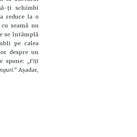
să-ți schimbi
a reduce la o
i cu seamă nu
e se întâmplă
mbli pe calea
tor despre un
cov spune:
„Fiţi
nguri.”
Așadar,