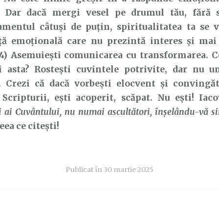
l. Dar dacă mergi vesel pe drumul tău, fără 
mentul câtuși de puțin, spiritualitatea ta se v
ță emoțională care nu prezintă interes și ma
 4) Asemuiești comunicarea cu transformarea. C
i asta? Rostești cuvintele potrivite, dar nu u
ă. Crezi că dacă vorbești elocvent și convingă
 Scripturii, ești acoperit, scăpat. Nu ești! Ia
i ai Cuvântului, nu numai ascultători, înşelându-vă si
eea ce citești!
Publicat în
30 martie 2025