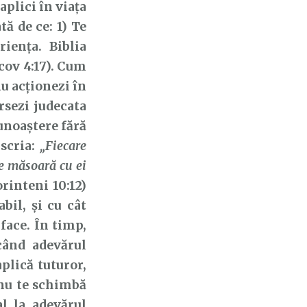
plici în viața
tă de ce: 1) Te
iența. Biblia
cov 4:17). Cum
nu acționezi în
rsezi judecata
cunoaștere fără
 scria:
„Fiecare
se măsoară cu ei
rinteni 10:12)
bil, și cu cât
face. În timp,
când adevărul
plică tuturor,
 nu te schimbă
l la adevărul