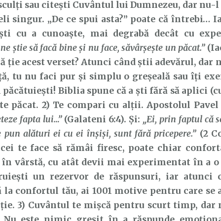
lți sau citești Cuvântul lui Dumnezeu, dar nu-l a
șeli singur. „De ce spui asta?” poate că întrebi… Ia
ti cu a cunoaște, mai degrabă decât cu exper
ine știe să facă bine și nu face, săvârșește un păcat.”
(Ia
că ție acest verset? Atunci când știi adevărul, dar 
ă, tu nu faci pur și simplu o greșeală sau îți exe
 păcătuiești! Biblia spune că a ști fără să aplici (
ste păcat. 2) Te compari cu alții. Apostolul Pavel
eteze fapta lui…”
(Galateni 6:4). Și:
„Ei, prin faptul că 
e pun alături ei cu ei înşişi, sunt fără pricepere.”
(2 Co
cei te face să rămâi firesc, poate chiar conforta
 în vârstă, cu atât devii mai experimentat în a o 
truiești un rezervor de răspunsuri, iar atunci 
 la confortul tău, ai 1001 motive pentru care se a
 ție. 3) Cuvântul te mișcă pentru scurt timp, dar
v. Nu este nimic greșit în a răspunde emoționa