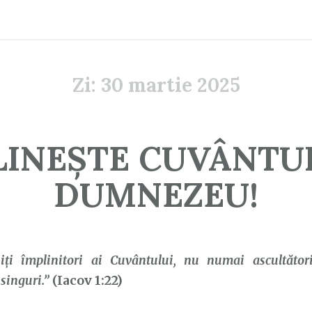
Zi:
30 martie 2025
LINEȘTE CUVÂNTUL
DUMNEZEU!
iţi împlinitori ai Cuvântului, nu numai ascultător
singuri.”
(Iacov 1:22)